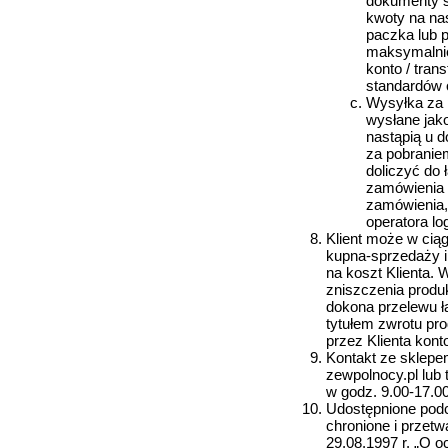
dokumenty s
kwoty na nas
paczka lub p
maksymalnie
konto / tran
standardów o
Wysyłka za 
wysłane jako
nastąpią u 
za pobraniem
doliczyć do 
zamówienia 
zamówienia,
operatora lo
Klient może w cią
kupna-sprzedaży i
na koszt Klienta. 
zniszczenia produ
dokona przelewu ł
tytułem zwrotu pro
przez Klienta kont
Kontakt ze sklepem
zewpolnocy.pl lub
w godz. 9.00-17.00
Udostępnione pod
chronione i przetw
29.08.1997 r. „O 