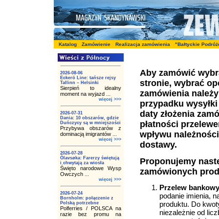
Katalog
Zamówienie
Realizacja zamówienia
"Bałtyckie Podróż
Aby zamówić wybra
2026-08-06
Eckerö Line: tańsze rejsy
stronie, wybrać op
Tallinn – Helsinki
Sierpień to idealny
zamówienia należy 
moment na wyjazd ...
więcej >>>
przypadku wysyłki
daty złożenia zam
2026-07-31
Dania: 10 obszarów, gdzie
płatności przelewe
Duńczycy są w mniejszości
Przybywa obszarów z
wpływu należności 
dominacją imigrantów ...
więcej >>>
dostawy.
2026-07-28
Ólavsøka: Farerzy świętują
Proponujemy następ
i chwytają za wiosła
Święto narodowe Wysp
zamówionych produ
Owczych ...
więcej >>>
Przelew bankowy 
2026-07-24
podanie imienia, 
Bornholm: połączenie z
produktu. Do kwot
Polską potrzebne
Polferries / POLSCA na
niezależnie od lic
razie bez promu na