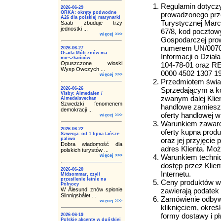
Regulamin dotyczy
2026-06-29
ORKA: okręty podwodne
prowadzonego prz
A26 dla polskiej marynarki
Turystycznej Marci
Saab zbuduje trzy
jednostki ...
67/8, kod pocztowy
więcej >>>
Gospodarczej pro
numerem UN/007017/
2026-06-27
Osada Múli znów ma
Informacji o Dział
mieszkańców
Opuszczone wioski
104-78-01 oraz R
Wysp Owczych ...
0000 4502 1307 19
więcej >>>
Przedmiotem świad
2026-06-26
Sprzedającym a ko
Visby: Almedalen /
zwanym dalej Klie
Almedalsveckan
Szwedzki fenomenem
handlowe zamieszc
demokracji ...
oferty handlowej 
więcej >>>
Warunkiem zawarci
2026-06-22
oferty kupna produ
Szwecja: od 1 lipca tańsze
paliwo
oraz jej przyjęcie
Dobra wiadomość dla
adres Klienta. Moż
polskich turystów ...
więcej >>>
Warunkiem techni
dostęp przez Klien
2026-06-20
Internetu.
Midsommar, czyli
przesilenie letnie na
Ceny produktów w 
Północy
W Ålesund znów spłonie
zawierają podatek 
Slinnigsbålet ...
Zamówienie odbywa
więcej >>>
kliknięciem, okreś
formy dostawy i p
2026-06-19
Polskie akcenty w duńskiej