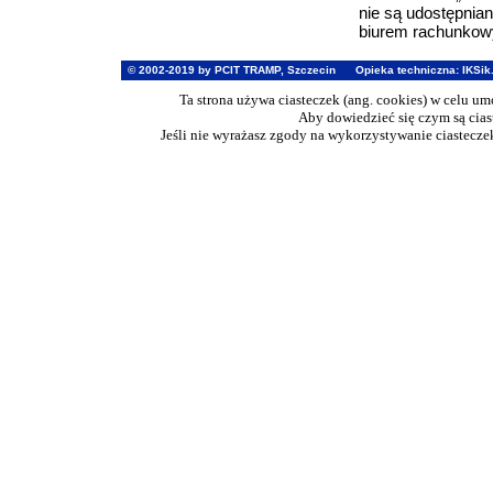
nie są udostępnia
biurem rachunkow
© 2002-2019 by PCIT TRAMP, Szczecin
Opieka techniczna:
IKSik
Ta strona używa ciasteczek (ang. cookies) w celu u
Aby dowiedzieć się czym są cia
Jeśli nie wyrażasz zgody na wykorzystywanie ciasteczek 