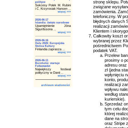
stronę sklepu. Pot
polityce
Sukcesy Polek M. Rubini
związane wysyłane
i C. Krzyrosiak Hansen ...
zamówienia. Zamów
więcej >>>
telefoniczny. W p
2026-06-17
błędnych danych S
Islandia: święto narodowe
realizacji zamówie
Upamiętnienie Jóna
Sigurðssona ...
Klientem i skorygo
więcej >>>
Całkowity koszt or
wybranej przez Kli
2026-06-16
Oulu 2026: Europejska
pośrednictwem Pocz
Stolica Kultury
Finlandia zaprasza ...
podatek VAT.
więcej >>>
Przelew ban
prosimy o po
2026-06-11
Bornholm: startuje
adresu oraz
Folkemødet
Największy festiwal
zł (jedna st
polityczny w Danii ...
wpłynięciu n
więcej >>>
konto, produ
realizacji 
archiwum wiadomości
wpływu nale
według stand
kurierskie).
Sprzedaż on-
tym celu do
której reali
dane na stro
oraz Stripe 