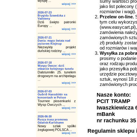
sumy wartości pro
wyspę ...
więcej >>>
jako list polecony
rozmiarów i wagi).
2026-07-23
Brygida Szwedzka z
Przelew on-line.
S
Vadsteny
tym celu wykorzys
Dziś święto patronki
Europy ...
(www.easycart.pl),
więcej >>>
zamówienia należy 
zamówionych sztuk)
2026-07-21
Dania: mapa świata nad
zł) produkty zosta
jeziorem Klejtrup
Niezwykły projekt
od rozmiarów i wag
duńskiej rodziny ...
Wysyłka za pobr
więcej >>>
prosimy o podanie
oraz rodzaju prod
2026-07-18
Wyspy Owcze: dziś
jako przesyłka pob
otwarcie kolejnego tunelu
Dalstunnilin 25. tunelem
urzędzie pocztowym
drogowym na archipelagu
sztuk, wynosi 18 z
...
więcej >>>
zamówionych prod
2026-07-03
Nasze konto:
Guðrið Hansdóttir na
koncertach w Polsce
PCIT TRAMP
Tournee piosenkarki z
Wysp Owczych ...
Iwaszkiewicza 6
więcej >>>
mBank
2026-06-30
nr rachunku 35
Rusza trasa promowa
Gdańsk-Karlshamn
Nowy szlak spółki
żeglugowej POLSCA ...
Regulamin sklepu 
więcej >>>