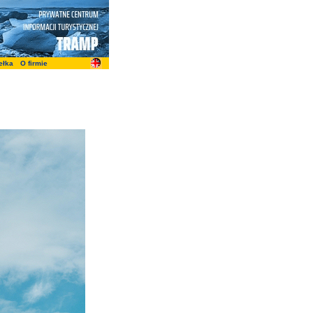
ełka
O firmie