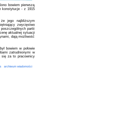
alono bowiem pierwszą
e konstytucje - z 1915
że jego najbliższym
iętniający zwycięstwo
 poszczególnych partii
cenę aktualnej sytuacji
stynami, dają możliwość
 był bowiem w połowie
bami zatrudnionymi w
 się za to pracownicy
s
archiwum wiadomości