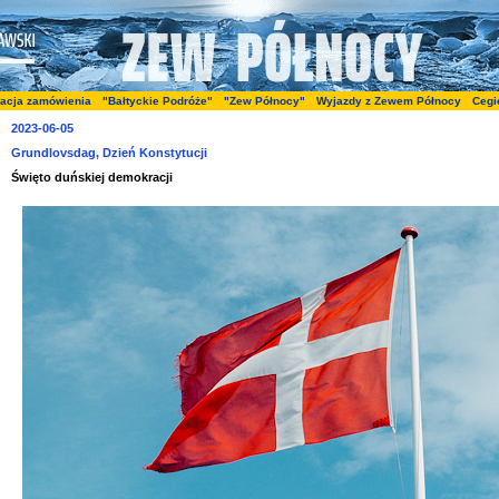
zacja zamówienia
"Bałtyckie Podróże"
"Zew Północy"
Wyjazdy z Zewem Północy
Cegi
2023-06-05
Grundlovsdag, Dzień Konstytucji
Święto duńskiej demokracji