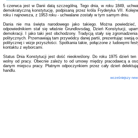
5 czerwca jest w Danii datą szczególną. Tego dnia, w roku 1849, uchw
demokratyczną konstytucję, podpisaną przez króla Fryderyka VII. Kolejn
roku i najnowsza, z 1953 roku - uchwalane zostały w tym samym dniu.
Dania nie ma święta narodowego jako takiego. Można powiedzieć, 
odpowiednikiem stał się właśnie Grundlovsdag, Dzień Konstytucji, upam
demokracji. I jako taki jest obchodzony. Tradycją stały się zgromadzenia
politycznych. Przemawiają tam przywódcy danej partii, prezentując swoją o
politycznej i wizje przyszłości. Spotkania takie, połączone z ludowymi fe
kontaktu z wyborcami.
Status Dnia Konstytucji jest dość nieokreślony. Do roku 1975 dzień ten
wolny od pracy. Obecnie zależy to od umowy między pracodawcą a oso
danym miejscu pracy. Płatnym odpoczynkiem przez cały dzień delektują
handlu.
wcześniejszy new