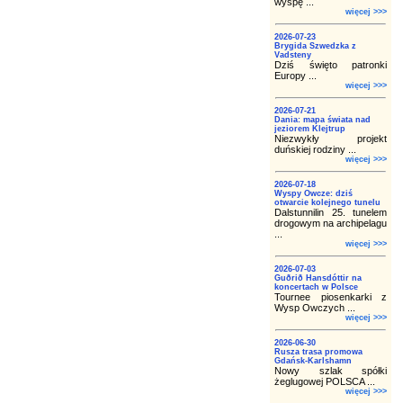
wyspę ...
więcej >>>
2026-07-23
Brygida Szwedzka z
Vadsteny
Dziś święto patronki
Europy ...
więcej >>>
2026-07-21
Dania: mapa świata nad
jeziorem Klejtrup
Niezwykły projekt
duńskiej rodziny ...
więcej >>>
2026-07-18
Wyspy Owcze: dziś
otwarcie kolejnego tunelu
Dalstunnilin 25. tunelem
drogowym na archipelagu
...
więcej >>>
2026-07-03
Guðrið Hansdóttir na
koncertach w Polsce
Tournee piosenkarki z
Wysp Owczych ...
więcej >>>
2026-06-30
Rusza trasa promowa
Gdańsk-Karlshamn
Nowy szlak spółki
żeglugowej POLSCA ...
więcej >>>