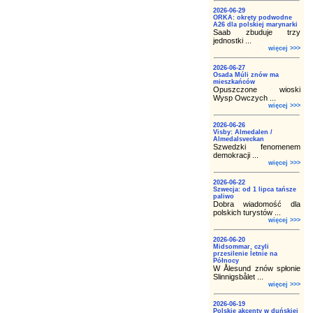
2026-06-29
ORKA: okręty podwodne
A26 dla polskiej marynarki
Saab zbuduje trzy
jednostki ...
więcej >>>
2026-06-27
Osada Múli znów ma
mieszkańców
Opuszczone wioski
Wysp Owczych ...
więcej >>>
2026-06-26
Visby: Almedalen /
Almedalsveckan
Szwedzki fenomenem
demokracji ...
więcej >>>
2026-06-22
Szwecja: od 1 lipca tańsze
paliwo
Dobra wiadomość dla
polskich turystów ...
więcej >>>
2026-06-20
Midsommar, czyli
przesilenie letnie na
Północy
W Ålesund znów spłonie
Slinnigsbålet ...
więcej >>>
2026-06-19
Polskie akcenty w duńskiej