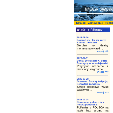
Katalog
Zamówienie
Reali
2026-08-06
Eckerö Line: tańsze rejsy
Tallinn – Helsinki
Sierpień to idealny
moment na wyjazd ...
więcej >>>
2026-07-31
Dania: 10 obszarów, gdzie
Duńczycy są w mniejszości
Przybywa obszarów z
dominacją imigrantów ...
więcej >>>
2026-07-28
Ólavsøka: Farerzy świętują
i chwytają za wiosła
Święto narodowe Wysp
Owczych ...
więcej >>>
2026-07-24
Bornholm: połączenie z
Polską potrzebne
Polferries / POLSCA na
razie bez promu na