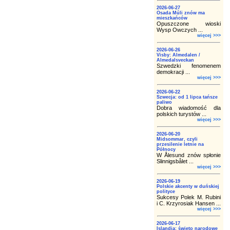
2026-06-27
Osada Múli znów ma
mieszkańców
Opuszczone wioski
Wysp Owczych ...
więcej >>>
2026-06-26
Visby: Almedalen /
Almedalsveckan
Szwedzki fenomenem
demokracji ...
więcej >>>
2026-06-22
Szwecja: od 1 lipca tańsze
paliwo
Dobra wiadomość dla
polskich turystów ...
więcej >>>
2026-06-20
Midsommar, czyli
przesilenie letnie na
Północy
W Ålesund znów spłonie
Slinnigsbålet ...
więcej >>>
2026-06-19
Polskie akcenty w duńskiej
polityce
Sukcesy Polek M. Rubini
i C. Krzyrosiak Hansen ...
więcej >>>
2026-06-17
Islandia: święto narodowe