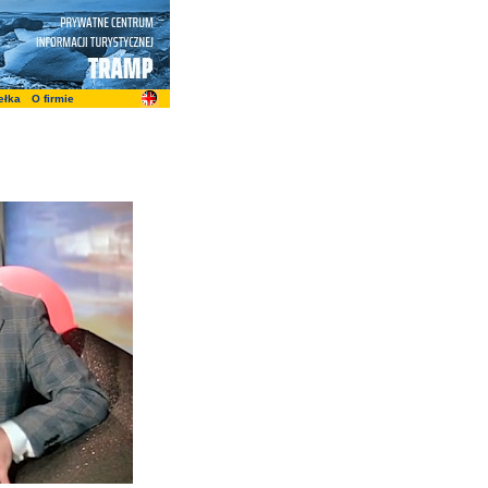
ełka
O firmie