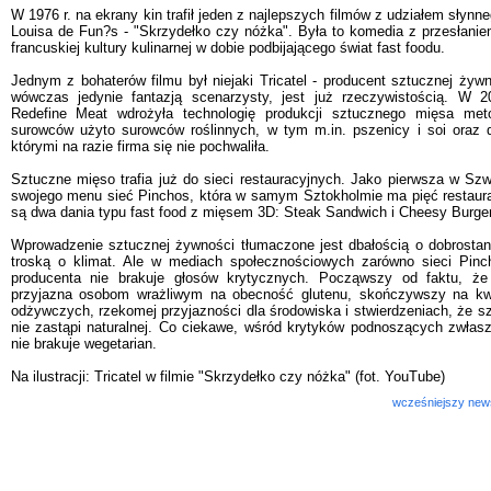
W 1976 r. na ekrany kin trafił jeden z najlepszych filmów z udziałem słynn
Louisa de Fun?s - "Skrzydełko czy nóżka". Była to komedia z przesłaniem 
francuskiej kultury kulinarnej w dobie podbijającego świat fast foodu.
Jednym z bohaterów filmu był niejaki Tricatel - producent sztucznej żywn
wówczas jedynie fantazją scenarzysty, jest już rzeczywistością. W 20
Redefine Meat wdrożyła technologię produkcji sztucznego mięsa me
surowców użyto surowców roślinnych, w tym m.in. pszenicy i soi oraz 
którymi na razie firma się nie pochwaliła.
Sztuczne mięso trafia już do sieci restauracyjnych. Jako pierwsza w Szw
swojego menu sieć Pinchos, która w samym Sztokholmie ma pięć restaurac
są dwa dania typu fast food z mięsem 3D: Steak Sandwich i Cheesy Burger
Wprowadzenie sztucznej żywności tłumaczone jest dbałością o dobrostan 
troską o klimat. Ale w mediach społecznościowych zarówno sieci Pincho
producenta nie brakuje głosów krytycznych. Począwszy od faktu, że
przyjazna osobom wrażliwym na obecność glutenu, skończywszy na kwe
odżywczych, rzekomej przyjazności dla środowiska i stwierdzeniach, że 
nie zastąpi naturalnej. Co ciekawe, wśród krytyków podnoszących zwłasz
nie brakuje wegetarian.
Na ilustracji: Tricatel w filmie "Skrzydełko czy nóżka" (fot. YouTube)
wcześniejszy new