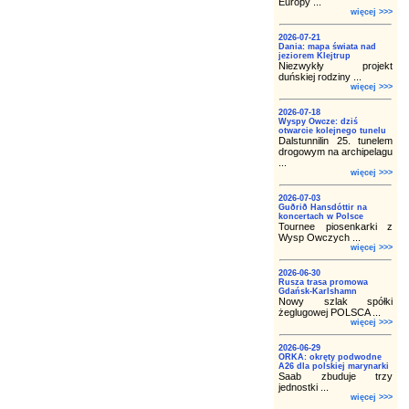
Europy ...
więcej >>>
2026-07-21
Dania: mapa świata nad
jeziorem Klejtrup
Niezwykły projekt
duńskiej rodziny ...
więcej >>>
2026-07-18
Wyspy Owcze: dziś
otwarcie kolejnego tunelu
Dalstunnilin 25. tunelem
drogowym na archipelagu
...
więcej >>>
2026-07-03
Guðrið Hansdóttir na
koncertach w Polsce
Tournee piosenkarki z
Wysp Owczych ...
więcej >>>
2026-06-30
Rusza trasa promowa
Gdańsk-Karlshamn
Nowy szlak spółki
żeglugowej POLSCA ...
więcej >>>
2026-06-29
ORKA: okręty podwodne
A26 dla polskiej marynarki
Saab zbuduje trzy
jednostki ...
więcej >>>