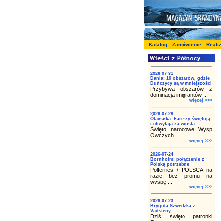
Katalog
Zamówienie
Reali
2026-07-31
Dania: 10 obszarów, gdzie
Duńczycy są w mniejszości
Przybywa obszarów z
dominacją imigrantów ...
więcej >>>
2026-07-28
Ólavsøka: Farerzy świętują
i chwytają za wiosła
Święto narodowe Wysp
Owczych ...
więcej >>>
2026-07-24
Bornholm: połączenie z
Polską potrzebne
Polferries / POLSCA na
razie bez promu na
wyspę ...
więcej >>>
2026-07-23
Brygida Szwedzka z
Vadsteny
Dziś święto patronki