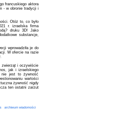
ego francuskiego aktora
- w obronie tradycji i
ości. Otóż to, co było
21 r. izraelska firma
todą? druku 3D! Jako
dodatkowe substancje,
ecji wprowadziła je do
ji. W ofercie na razie
.
zwierząt i oczywiście
s, jak i izraelskiego
 nie jest to żywność
stionowaniu wartości
sztuczna żywność nigdy
cza ten ostatni zarzut
s
archiwum wiadomości