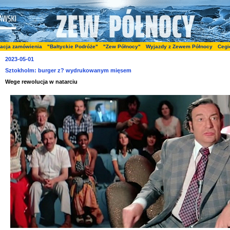
zacja zamówienia
"Bałtyckie Podróże"
"Zew Północy"
Wyjazdy z Zewem Północy
Cegi
2023-05-01
Sztokholm: burger z? wydrukowanym mięsem
Wege rewolucja w natarciu