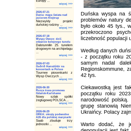
Europy ...
więcej >>>
2026-07-21
Duńska wyspa na śr
Dania: mapa świata nad
jeziorem Klejtrup
problemów natury de
Niezwykły projekt
duńskiej rodziny ...
było około 45 tys., 
więcej >>>
przekroczono psyc
2026-07-18
liczebność populacji 
Wyspy Owcze: dziś
otwarcie kolejnego tunelu
Dalstunnilin 25. tunelem
drogowym na archipelagu
Według danych duńsk
...
więcej >>>
- z początku roku 2
samym nadal dalek
2026-07-03
Guðrið Hansdóttir na
Regionskommune, zak
koncertach w Polsce
Tournee piosenkarki z
42 tys.
Wysp Owczych ...
więcej >>>
Ciekawostką jest fa
2026-06-30
Rusza trasa promowa
początku roku 2023
Gdańsk-Karlshamn
Nowy szlak spółki
narodowość polską. 
żeglugowej POLSCA ...
więcej >>>
grupę stanowią Niem
Ukraińcy. Polacy zaj
2026-06-29
ORKA: okręty podwodne
A26 dla polskiej marynarki
Saab zbuduje trzy
Warto dodać, że j
jednostki ...
więcej >>>
depopulacji jest fak