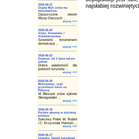
najsłabiej rozwinięty
2026-06-27
Osada Múli znów ma
mieszkańców
Opuszczone wioski
Wysp Owczych ...
więcej >>>
2026-06-26
Visby: Almedalen /
Almedalsveckan
Szwedzki fenomenem
demokracji ...
więcej >>>
2026-06-22
Szwecja: od 1 lipca tańsze
paliwo
Dobra wiadomość dla
polskich turystów ...
więcej >>>
2026-06-20
Midsommar, czyli
przesilenie letnie na
Północy
W Ålesund znów spłonie
Slinnigsbålet ...
więcej >>>
2026-06-19
Polskie akcenty w duńskiej
polityce
Sukcesy Polek M. Rubini
i C. Krzyrosiak Hansen ...
więcej >>>
2026-06-17
Islandia: święto narodowe