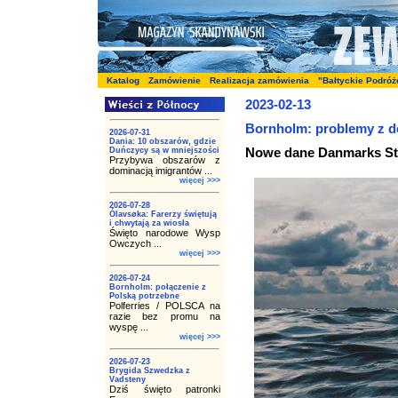
Katalog
Zamówienie
Realizacja zamówienia
"Bałtyckie Podróż
2023-02-13
Bornholm: problemy z d
2026-07-31
Dania: 10 obszarów, gdzie
Nowe dane Danmarks Sta
Duńczycy są w mniejszości
Przybywa obszarów z
dominacją imigrantów ...
więcej >>>
2026-07-28
Ólavsøka: Farerzy świętują
i chwytają za wiosła
Święto narodowe Wysp
Owczych ...
więcej >>>
2026-07-24
Bornholm: połączenie z
Polską potrzebne
Polferries / POLSCA na
razie bez promu na
wyspę ...
więcej >>>
2026-07-23
Brygida Szwedzka z
Vadsteny
Dziś święto patronki