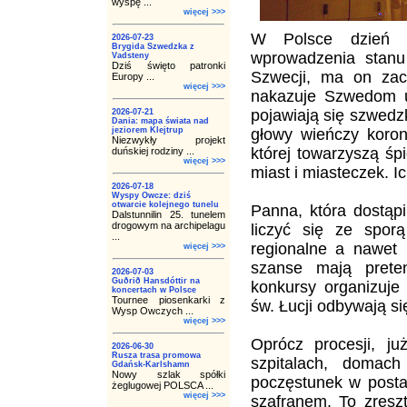
wyspę ...
więcej >>>
W Polsce dzień 1
2026-07-23
Brygida Szwedzka z
wprowadzenia stanu
Vadsteny
Dziś święto patronki
Szwecji, ma on zacz
Europy ...
więcej >>>
nakazuje Szwedom ucz
pojawiają się szwedzk
2026-07-21
Dania: mapa świata nad
jeziorem Klejtrup
głowy wieńczy koron
Niezwykły projekt
której towarzyszą śp
duńskiej rodziny ...
więcej >>>
miast i miasteczek. I
2026-07-18
Wyspy Owcze: dziś
otwarcie kolejnego tunelu
Panna, która dostąpi
Dalstunnilin 25. tunelem
drogowym na archipelagu
liczyć się ze sporą
...
regionalne a nawet 
więcej >>>
szanse mają preten
2026-07-03
Guðrið Hansdóttir na
konkursy organizuje
koncertach w Polsce
Tournee piosenkarki z
św. Łucji odbywają s
Wysp Owczych ...
więcej >>>
Oprócz procesji, j
2026-06-30
Rusza trasa promowa
szpitalach, domach
Gdańsk-Karlshamn
Nowy szlak spółki
poczęstunek w postac
żeglugowej POLSCA ...
więcej >>>
szafranem. To zresz