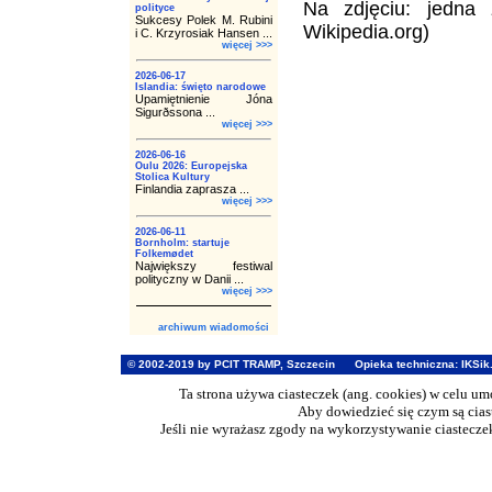
Na zdjęciu: jedna 
polityce
Sukcesy Polek M. Rubini
Wikipedia.org)
i C. Krzyrosiak Hansen ...
więcej >>>
2026-06-17
Islandia: święto narodowe
Upamiętnienie Jóna
Sigurðssona ...
więcej >>>
2026-06-16
Oulu 2026: Europejska
Stolica Kultury
Finlandia zaprasza ...
więcej >>>
2026-06-11
Bornholm: startuje
Folkemødet
Największy festiwal
polityczny w Danii ...
więcej >>>
archiwum wiadomości
© 2002-2019 by PCIT TRAMP, Szczecin
Opieka techniczna:
IKSik
Ta strona używa ciasteczek (ang. cookies) w celu u
Aby dowiedzieć się czym są cia
Jeśli nie wyrażasz zgody na wykorzystywanie ciasteczek 