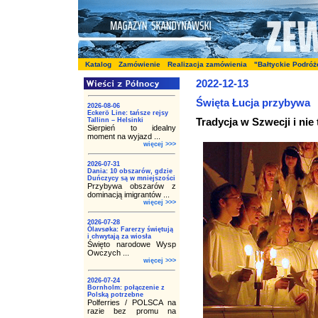
Katalog
Zamówienie
Realizacja zamówienia
"Bałtyckie Podróż
2022-12-13
Święta Łucja przybywa
2026-08-06
Eckerö Line: tańsze rejsy
Tradycja w Szwecji i nie 
Tallinn – Helsinki
Sierpień to idealny
moment na wyjazd ...
więcej >>>
2026-07-31
Dania: 10 obszarów, gdzie
Duńczycy są w mniejszości
Przybywa obszarów z
dominacją imigrantów ...
więcej >>>
2026-07-28
Ólavsøka: Farerzy świętują
i chwytają za wiosła
Święto narodowe Wysp
Owczych ...
więcej >>>
2026-07-24
Bornholm: połączenie z
Polską potrzebne
Polferries / POLSCA na
razie bez promu na