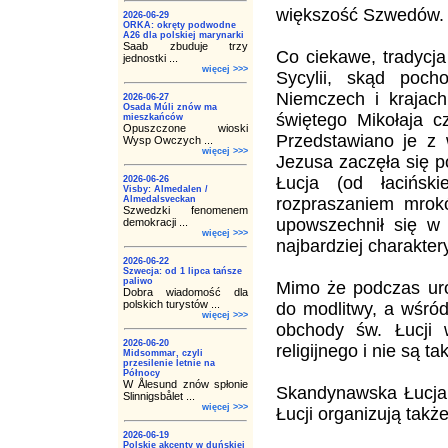
większość Szwedów.
2026-06-29
ORKA: okręty podwodne
A26 dla polskiej marynarki
Saab zbuduje trzy
Co ciekawe, tradycja
jednostki ...
więcej >>>
Sycylii, skąd poch
Niemczech i krajach
2026-06-27
Osada Múli znów ma
świętego Mikołaja c
mieszkańców
Opuszczone wioski
Przedstawiano je z 
Wysp Owczych ...
więcej >>>
Jezusa zaczęła się p
Łucja (od łacińsk
2026-06-26
Visby: Almedalen /
Almedalsveckan
rozpraszaniem mrok
Szwedzki fenomenem
upowszechnił się w 
demokracji ...
więcej >>>
najbardziej charaktery
2026-06-22
Szwecja: od 1 lipca tańsze
paliwo
Mimo że podczas uro
Dobra wiadomość dla
polskich turystów ...
do modlitwy, a wśród
więcej >>>
obchody św. Łucji 
2026-06-20
religijnego i nie są 
Midsommar, czyli
przesilenie letnie na
Północy
W Ålesund znów spłonie
Skandynawska Łucja 
Slinnigsbålet ...
więcej >>>
Łucji organizują takż
2026-06-19
Polskie akcenty w duńskiej