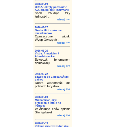
2026-06-29
ORKA: okręty podwodne
A26 dla polskiej marynarki
Saab zbuduje trzy
jednostki ...
więcej >>>
2026-06-27
Osada Múli znów ma
mieszkańców
Opuszczone wioski
Wysp Owczych ...
więcej >>>
2026-06-26
Visby: Almedalen /
Almedalsveckan
Szwedzki fenomenem
demokracji ...
więcej >>>
2026-06-22
Szwecja: od 1 lipca tańsze
paliwo
Dobra wiadomość dla
polskich turystów ...
więcej >>>
2026-06-20
Midsommar, czyli
przesilenie letnie na
Północy
W Ålesund znów spłonie
Slinnigsbålet ...
więcej >>>
2026-06-19
Polskie akcenty w duńskiej