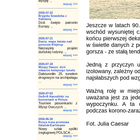
wyspę ...
więcej >>>
2026-07-23
Brygida Szwedzka z
Vadsteny
Dziś święto patronki
Jeszcze w latach 90
Europy ...
więcej >>>
wschód wysuniętej cz
końcu pierwszej deka
2026-07-21
Dania: mapa świata nad
w świetle danych z p
jeziorem Klejtrup
Niezwykły projekt
gorsza - ze stałą te
duńskiej rodziny ...
więcej >>>
Jedną z przyczyn u
2026-07-18
Wyspy Owcze: dziś
izolowany, zależny o
otwarcie kolejnego tunelu
Dalstunnilin 25. tunelem
najsłabszych pod wz
drogowym na archipelagu
...
więcej >>>
Ważną rolę w miejs
2026-07-03
uważana jest za jed
Guðrið Hansdóttir na
koncertach w Polsce
wypoczynku. A ta dz
Tournee piosenkarki z
Wysp Owczych ...
podczas korono-zara
więcej >>>
2026-06-30
Rusza trasa promowa
Fot. Julia Caesar
Gdańsk-Karlshamn
Nowy szlak spółki
żeglugowej POLSCA ...
więcej >>>