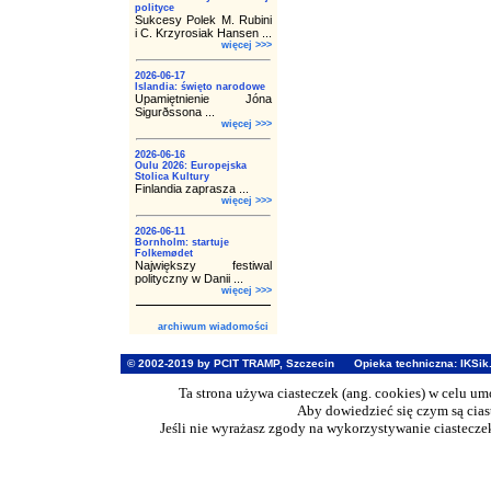
polityce
Sukcesy Polek M. Rubini
i C. Krzyrosiak Hansen ...
więcej >>>
2026-06-17
Islandia: święto narodowe
Upamiętnienie Jóna
Sigurðssona ...
więcej >>>
2026-06-16
Oulu 2026: Europejska
Stolica Kultury
Finlandia zaprasza ...
więcej >>>
2026-06-11
Bornholm: startuje
Folkemødet
Największy festiwal
polityczny w Danii ...
więcej >>>
archiwum wiadomości
© 2002-2019 by PCIT TRAMP, Szczecin
Opieka techniczna:
IKSik
Ta strona używa ciasteczek (ang. cookies) w celu u
Aby dowiedzieć się czym są cia
Jeśli nie wyrażasz zgody na wykorzystywanie ciasteczek 