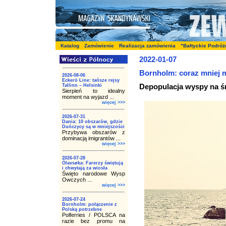
Katalog
Zamówienie
Realizacja zamówienia
"Bałtyckie Podróż
2022-01-07
Bornholm: coraz mniej
2026-08-06
Eckerö Line: tańsze rejsy
Depopulacja wyspy na ś
Tallinn – Helsinki
Sierpień to idealny
moment na wyjazd ...
więcej >>>
2026-07-31
Dania: 10 obszarów, gdzie
Duńczycy są w mniejszości
Przybywa obszarów z
dominacją imigrantów ...
więcej >>>
2026-07-28
Ólavsøka: Farerzy świętują
i chwytają za wiosła
Święto narodowe Wysp
Owczych ...
więcej >>>
2026-07-24
Bornholm: połączenie z
Polską potrzebne
Polferries / POLSCA na
razie bez promu na