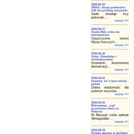
2026-06-29
ORKA: okręty podwodne
A26 dla polskiej marynarki
Saab zbuduje trzy
jednostki ...
więcej >>>
2026-06-27
Osada Múli znów ma
mieszkańców
Opuszczone wioski
Wysp Owczych ...
więcej >>>
2026-06-26
Visby: Almedalen /
Almedalsveckan
Szwedzki fenomenem
demokracji ...
więcej >>>
2026-06-22
Szwecja: od 1 lipca tańsze
paliwo
Dobra wiadomość dla
polskich turystów ...
więcej >>>
2026-06-20
Midsommar, czyli
przesilenie letnie na
Północy
W Ålesund znów spłonie
Slinnigsbålet ...
więcej >>>
2026-06-19
Polskie akcenty w duńskiej