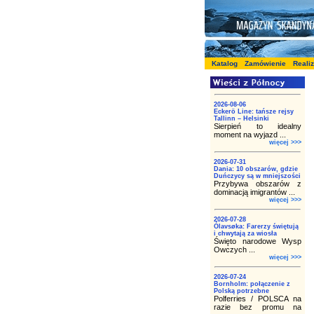
Katalog
Zamówienie
Reali
2026-08-06
Eckerö Line: tańsze rejsy
Tallinn – Helsinki
Sierpień to idealny
moment na wyjazd ...
więcej >>>
2026-07-31
Dania: 10 obszarów, gdzie
Duńczycy są w mniejszości
Przybywa obszarów z
dominacją imigrantów ...
więcej >>>
2026-07-28
Ólavsøka: Farerzy świętują
i chwytają za wiosła
Święto narodowe Wysp
Owczych ...
więcej >>>
2026-07-24
Bornholm: połączenie z
Polską potrzebne
Polferries / POLSCA na
razie bez promu na