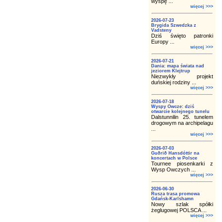
wyspę ...
więcej >>>
2026-07-23
Brygida Szwedzka z
Vadsteny
Dziś święto patronki
Europy ...
więcej >>>
2026-07-21
Dania: mapa świata nad
jeziorem Klejtrup
Niezwykły projekt
duńskiej rodziny ...
więcej >>>
2026-07-18
Wyspy Owcze: dziś
otwarcie kolejnego tunelu
Dalstunnilin 25. tunelem
drogowym na archipelagu
...
więcej >>>
2026-07-03
Guðrið Hansdóttir na
koncertach w Polsce
Tournee piosenkarki z
Wysp Owczych ...
więcej >>>
2026-06-30
Rusza trasa promowa
Gdańsk-Karlshamn
Nowy szlak spółki
żeglugowej POLSCA ...
więcej >>>