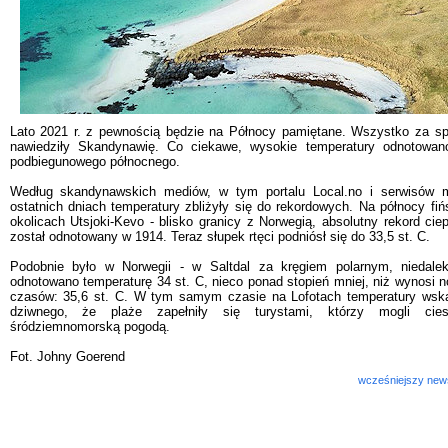
Lato 2021 r. z pewnością będzie na Północy pamiętane. Wszystko za spra
nawiedziły Skandynawię. Co ciekawe, wysokie temperatury odnotowan
podbiegunowego północnego.
Według skandynawskich mediów, w tym portalu Local.no i serwisów 
ostatnich dniach temperatury zbliżyły się do rekordowych. Na północy fińs
okolicach Utsjoki-Kevo - blisko granicy z Norwegią, absolutny rekord ciep
został odnotowany w 1914. Teraz słupek rtęci podniósł się do 33,5 st. C.
Podobnie było w Norwegii - w Saltdal za kręgiem polarnym, niedalek
odnotowano temperaturę 34 st. C, nieco ponad stopień mniej, niż wynosi 
czasów: 35,6 st. C. W tym samym czasie na Lofotach temperatury wska
dziwnego, że plaże zapełniły się turystami, którzy mogli cie
śródziemnomorską pogodą.
Fot. Johny Goerend
wcześniejszy new