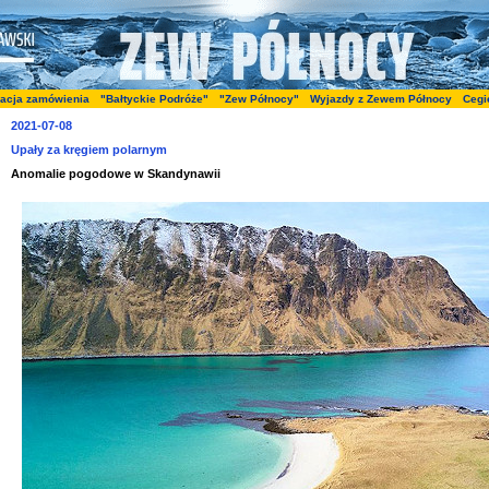
zacja zamówienia
"Bałtyckie Podróże"
"Zew Północy"
Wyjazdy z Zewem Północy
Cegi
2021-07-08
Upały za kręgiem polarnym
Anomalie pogodowe w Skandynawii