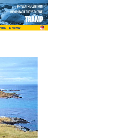
ełka
O firmie