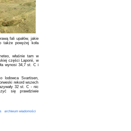
wą fali upałów, jakie
o także powyżej koła
meteo, właśnie tam w
kiej części Laponii, w
ła wynosi 34,7 st. C i
o lodowca Svartisen,
norweski rekord wszech
zywały 32 st. C - nic
szyć się prawdziwie
s
archiwum wiadomości