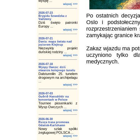
wyspę ...
więcej >>>
2026-07-23
Po ostatnich decyz
Brygida Szwedzka z
Vadsteny
Oslo i podstołecz
Dziś święto patronki
Europy ...
rozprzestrzenianiem 
więcej >>>
zamykając granice kr
2026-07-21
Dania: mapa świata nad
jeziorem Klejtrup
Zakaz wjazdu ma potr
Niezwykły projekt
duńskiej rodziny ...
uczyniono tylko d
więcej >>>
medycznych.
2026-07-18
Wyspy Owcze: dziś
otwarcie kolejnego tunelu
Dalstunnilin 25. tunelem
drogowym na archipelagu
...
więcej >>>
2026-07-03
Guðrið Hansdóttir na
koncertach w Polsce
Tournee piosenkarki z
Wysp Owczych ...
więcej >>>
2026-06-30
Rusza trasa promowa
Gdańsk-Karlshamn
Nowy szlak spółki
żeglugowej POLSCA ...
więcej >>>