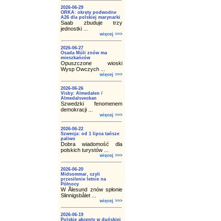
2026-06-29
ORKA: okręty podwodne
A26 dla polskiej marynarki
Saab zbuduje trzy
jednostki ...
więcej >>>
2026-06-27
Osada Múli znów ma
mieszkańców
Opuszczone wioski
Wysp Owczych ...
więcej >>>
2026-06-26
Visby: Almedalen /
Almedalsveckan
Szwedzki fenomenem
demokracji ...
więcej >>>
2026-06-22
Szwecja: od 1 lipca tańsze
paliwo
Dobra wiadomość dla
polskich turystów ...
więcej >>>
2026-06-20
Midsommar, czyli
przesilenie letnie na
Północy
W Ålesund znów spłonie
Slinnigsbålet ...
więcej >>>
2026-06-19
Polskie akcenty w duńskiej