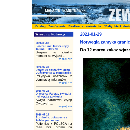
Katalog
Zamówienie
Realizacja zamówienia
"Bałtyckie Podróż
2021-01-29
Norwegia zamyka granic
2026-08-06
Eckerö Line: tańsze rejsy
Do 12 marca zakaz wjaz
Tallinn – Helsinki
Sierpień to idealny
moment na wyjazd ...
więcej >>>
2026-07-31
Dania: 10 obszarów, gdzie
Duńczycy są w mniejszości
Przybywa obszarów z
dominacją imigrantów ...
więcej >>>
2026-07-28
Ólavsøka: Farerzy świętują
i chwytają za wiosła
Święto narodowe Wysp
Owczych ...
więcej >>>
2026-07-24
Bornholm: połączenie z
Polską potrzebne
Polferries / POLSCA na
razie bez promu na