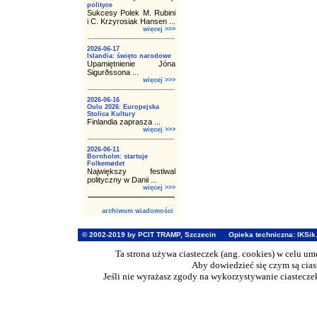
polityce
Sukcesy Polek M. Rubini
i C. Krzyrosiak Hansen ...
więcej >>>
2026-06-17
Islandia: święto narodowe
Upamiętnienie Jóna
Sigurðssona ...
więcej >>>
2026-06-16
Oulu 2026: Europejska
Stolica Kultury
Finlandia zaprasza ...
więcej >>>
2026-06-11
Bornholm: startuje
Folkemødet
Największy festiwal
polityczny w Danii ...
więcej >>>
archiwum wiadomości
© 2002-2019 by PCIT TRAMP, Szczecin
Opieka techniczna:
IKSik
Ta strona używa ciasteczek (ang. cookies) w celu u
Aby dowiedzieć się czym są cia
Jeśli nie wyrażasz zgody na wykorzystywanie ciasteczek 