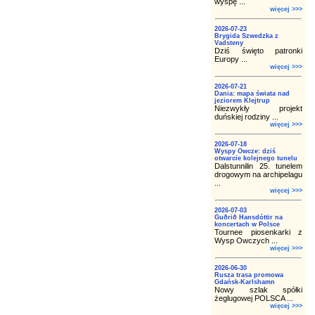
wyspę ...
więcej >>>
2026-07-23
Brygida Szwedzka z
Vadsteny
Dziś święto patronki
Europy ...
więcej >>>
2026-07-21
Dania: mapa świata nad
jeziorem Klejtrup
Niezwykły projekt
duńskiej rodziny ...
więcej >>>
2026-07-18
Wyspy Owcze: dziś
otwarcie kolejnego tunelu
Dalstunnilin 25. tunelem
drogowym na archipelagu
...
więcej >>>
2026-07-03
Guðrið Hansdóttir na
koncertach w Polsce
Tournee piosenkarki z
Wysp Owczych ...
więcej >>>
2026-06-30
Rusza trasa promowa
Gdańsk-Karlshamn
Nowy szlak spółki
żeglugowej POLSCA ...
więcej >>>