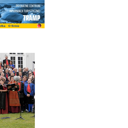
ełka
O firmie