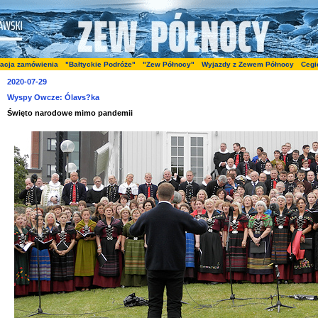
zacja zamówienia
"Bałtyckie Podróże"
"Zew Północy"
Wyjazdy z Zewem Północy
Cegi
2020-07-29
Wyspy Owcze: Ólavs?ka
Święto narodowe mimo pandemii