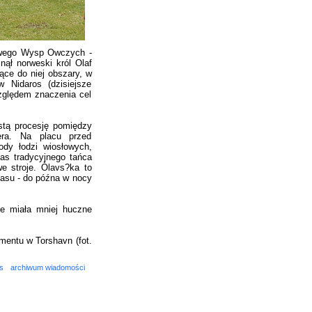
dowego Wysp Owczych -
nął norweski król Olaf
ące do niej obszary, w
 Nidaros (dzisiejsze
zględem znaczenia cel
stą procesję pomiędzy
iera. Na placu przed
y łodzi wiosłowych,
as tradycyjnego tańca
e stroje. Ólavs?ka to
zasu - do późna w nocy
le miała mniej huczne
mentu w Torshavn (fot.
s
archiwum wiadomości