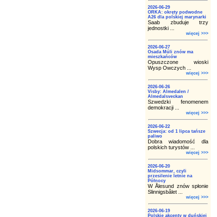
2026-06-29
ORKA: okręty podwodne
A26 dla polskiej marynarki
Saab zbuduje trzy
jednostki ...
więcej >>>
2026-06-27
Osada Múli znów ma
mieszkańców
Opuszczone wioski
Wysp Owczych ...
więcej >>>
2026-06-26
Visby: Almedalen /
Almedalsveckan
Szwedzki fenomenem
demokracji ...
więcej >>>
2026-06-22
Szwecja: od 1 lipca tańsze
paliwo
Dobra wiadomość dla
polskich turystów ...
więcej >>>
2026-06-20
Midsommar, czyli
przesilenie letnie na
Północy
W Ålesund znów spłonie
Slinnigsbålet ...
więcej >>>
2026-06-19
Polskie akcenty w duńskiej