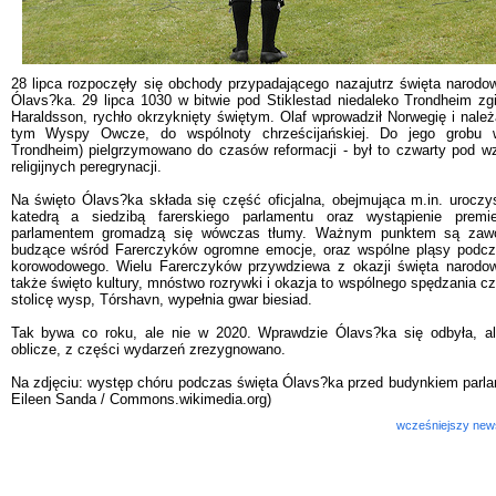
28 lipca rozpoczęły się obchody przypadającego nazajutrz święta naro
Ólavs?ka. 29 lipca 1030 w bitwie pod Stiklestad niedaleko Trondheim zgi
Haraldsson, rychło okrzyknięty świętym. Olaf wprowadził Norwegię i należ
tym Wyspy Owcze, do wspólnoty chrześcijańskiej. Do jego grobu w
Trondheim) pielgrzymowano do czasów reformacji - był to czwarty pod w
religijnych peregrynacji.
Na święto Ólavs?ka składa się część oficjalna, obejmująca m.in. uroczy
katedrą a siedzibą farerskiego parlamentu oraz wystąpienie prem
parlamentem gromadzą się wówczas tłumy. Ważnym punktem są zawod
budzące wśród Farerczyków ogromne emocje, oraz wspólne pląsy podcz
korowodowego. Wielu Farerczyków przywdziewa z okazji święta narodow
także święto kultury, mnóstwo rozrywki i okazja to wspólnego spędzania c
stolicę wysp, Tórshavn, wypełnia gwar biesiad.
Tak bywa co roku, ale nie w 2020. Wprawdzie Ólavs?ka się odbyła, a
oblicze, z części wydarzeń zrezygnowano.
Na zdjęciu: występ chóru podczas święta Ólavs?ka przed budynkiem parla
Eileen Sanda / Commons.wikimedia.org)
wcześniejszy new