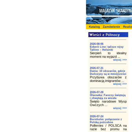
Katalog
Zamówienie
Reali
2026-08-06
Eckerö Line: tańsze rejsy
Tallinn – Helsinki
Sierpień to idealny
moment na wyjazd ...
więcej >>>
2026-07-31
Dania: 10 obszarów, gdzie
Duńczycy są w mniejszości
Przybywa obszarów z
dominacją imigrantów ...
więcej >>>
2026-07-28
Ólavsøka: Farerzy świętują
i chwytają za wiosła
Święto narodowe Wysp
Owczych ...
więcej >>>
2026-07-24
Bornholm: połączenie z
Polską potrzebne
Polferries / POLSCA na
razie bez promu na