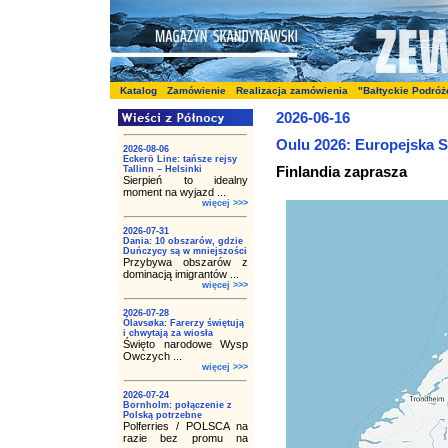
Katalog
Zamówienie
Realizacja zamówienia
"Bałtyckie Podróż
2026-06-16
Oulu 2026: Europejska S
2026-08-06
Eckerö Line: tańsze rejsy
Finlandia zaprasza
Tallinn – Helsinki
Sierpień to idealny
moment na wyjazd ...
więcej >>>
2026-07-31
Dania: 10 obszarów, gdzie
Duńczycy są w mniejszości
Przybywa obszarów z
dominacją imigrantów ...
więcej >>>
2026-07-28
Ólavsøka: Farerzy świętują
i chwytają za wiosła
Święto narodowe Wysp
Owczych ...
więcej >>>
2026-07-24
Bornholm: połączenie z
Polską potrzebne
Polferries / POLSCA na
razie bez promu na