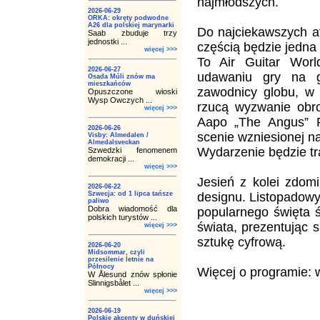
najmłodszych.
2026-06-29
ORKA: okręty podwodne
A26 dla polskiej marynarki
Do najciekawszych at
Saab zbuduje trzy
jednostki ...
częścią będzie jedna
więcej >>>
To Air Guitar Worl
2026-06-27
udawaniu gry na gi
Osada Múli znów ma
mieszkańców
zawodnicy globu, w 
Opuszczone wioski
Wysp Owczych ...
rzucą wyzwanie obr
więcej >>>
Aapo „The Angus” Ra
2026-06-26
scenie wzniesionej n
Visby: Almedalen /
Almedalsveckan
Wydarzenie będzie tr
Szwedzki fenomenem
demokracji ...
więcej >>>
Jesień z kolei zdom
2026-06-22
Szwecja: od 1 lipca tańsze
designu. Listopadowy
paliwo
Dobra wiadomość dla
popularnego święta ś
polskich turystów ...
świata, prezentując 
więcej >>>
sztukę cyfrową.
2026-06-20
Midsommar, czyli
przesilenie letnie na
Północy
Więcej o programie:
W Ålesund znów spłonie
Slinnigsbålet ...
więcej >>>
2026-06-19
Polskie akcenty w duńskiej