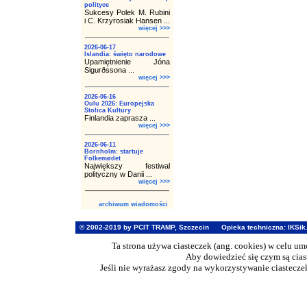
polityce
Sukcesy Polek M. Rubini
i C. Krzyrosiak Hansen ...
więcej >>>
2026-06-17
Islandia: święto narodowe
Upamiętnienie Jóna
Sigurðssona ...
więcej >>>
2026-06-16
Oulu 2026: Europejska
Stolica Kultury
Finlandia zaprasza ...
więcej >>>
2026-06-11
Bornholm: startuje
Folkemødet
Największy festiwal
polityczny w Danii ...
więcej >>>
archiwum wiadomości
© 2002-2019 by PCIT TRAMP, Szczecin
Opieka techniczna:
IKSik
Ta strona używa ciasteczek (ang. cookies) w celu u
Aby dowiedzieć się czym są cia
Jeśli nie wyrażasz zgody na wykorzystywanie ciasteczek 