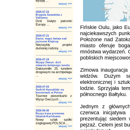
wyspę ...
więcej >>>
2026-07-23
Brygida Szwedzka z
Vadsteny
Dziś święto patronki
Europy ...
Fińskie Oulu, jako Eu
więcej >>>
najciekawszych punk
2026-07-21
Położone nad Zatoką
Dania: mapa świata nad
jeziorem Klejtrup
miasto oferuje boga
Niezwykły projekt
duńskiej rodziny ...
mnóstwa wydarzeń. O
więcej >>>
pobliskich miejscowo
2026-07-18
Wyspy Owcze: dziś
otwarcie kolejnego tunelu
Dalstunnilin 25. tunelem
Zimowa inauguracja E
drogowym na archipelagu
widzów. Dużym su
...
więcej >>>
elektronicznej i sz
2026-07-03
lodzie. Sprzyjała t
Guðrið Hansdóttir na
koncertach w Polsce
północnego Bałtyku.
Tournee piosenkarki z
Wysp Owczych ...
więcej >>>
Jednym z głównych
2026-06-30
czerwca inicjatywa
Rusza trasa promowa
Gdańsk-Karlshamn
prezentując siedem 
Nowy szlak spółki
żeglugowej POLSCA ...
pejzaż. Celem jest b
więcej >>>