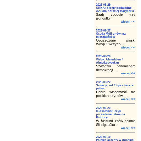
2026-06-29
ORKA: okręty podwodne
A26 dla polskiej marynarki
Saab zbuduje trzy
jednostki ...
więcej >>>
2026-06-27
Osada Múli znów ma
mieszkańców
Opuszczone wioski
Wysp Owczych ...
więcej >>>
2026-06-26
Visby: Almedalen /
Almedalsveckan
Szwedzki fenomenem
demokracji ...
więcej >>>
2026-06-22
Szwecja: od 1 lipca tańsze
paliwo
Dobra wiadomość dla
polskich turystów ...
więcej >>>
2026-06-20
Midsommar, czyli
przesilenie letnie na
Północy
W Ålesund znów spłonie
Slinnigsbålet ...
więcej >>>
2026-06-19
Polskie akcenty w duńskiej