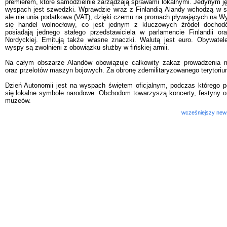
premierem, które samodzielnie zarządzają sprawami lokalnymi. Jedynym 
wyspach jest szwedzki. Wprawdzie wraz z Finlandią Alandy wchodzą w skł
ale nie unia podatkowa (VAT), dzięki czemu na promach pływających na W
się handel wolnocłowy, co jest jednym z kluczowych źródeł dochod
posiadają jednego stałego przedstawiciela w parlamencie Finlandii o
Nordyckiej. Emitują także własne znaczki. Walutą jest euro. Obywatel
wyspy są zwolnieni z obowiązku służby w fińskiej armii.
Na całym obszarze Alandów obowiązuje całkowity zakaz prowadzenia
oraz przelotów maszyn bojowych. Za obronę zdemilitaryzowanego terytoriu
Dzień Autonomii jest na wyspach świętem oficjalnym, podczas którego 
się lokalne symbole narodowe. Obchodom towarzyszą koncerty, festyny 
muzeów.
wcześniejszy new