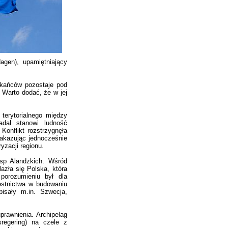
agen), upamiętniający
zkańców pozostaje pod
. Warto dodać, że w jej
 terytorialnego między
dal stanowi ludność
Konflikt rozstrzygnęła
nakazując jednocześnie
yzacji regionu.
sp Alandzkich. Wśród
azła się Polska, która
 porozumieniu był dla
stnictwa w budowaniu
isały m.in. Szwecja,
rawnienia. Archipelag
sregering) na czele z