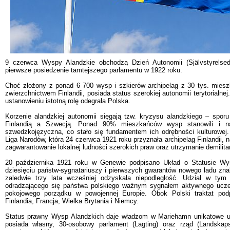
9 czerwca Wyspy Alandzkie obchodzą Dzień Autonomii (Självstyrelsed
pierwsze posiedzenie tamtejszego parlamentu w 1922 roku.
Choć złożony z ponad 6 700 wysp i szkierów archipelag z 30 tys. mies
zwierzchnictwem Finlandii, posiada status szerokiej autonomii terytorialnej
ustanowieniu istotną rolę odegrała Polska.
Korzenie alandzkiej autonomii sięgają tzw. kryzysu alandzkiego – sporu
Finlandią a Szwecją. Ponad 90% mieszkańców wysp stanowili i na
szwedzkojęzyczna, co stało się fundamentem ich odrębności kulturowej. 
Liga Narodów, która 24 czerwca 1921 roku przyznała archipelag Finlandii, 
zagwarantowanie lokalnej ludności szerokich praw oraz utrzymanie demilitar
20 października 1921 roku w Genewie podpisano Układ o Statusie Wy
dziesięciu państw-sygnatariuszy i pierwszych gwarantów nowego ładu znal
zaledwie trzy lata wcześniej odzyskała niepodległość. Udział w tym
odradzającego się państwa polskiego ważnym sygnałem aktywnego ucze
pokojowego porządku w powojennej Europie. Obok Polski traktat podp
Finlandia, Francja, Wielka Brytania i Niemcy.
Status prawny Wysp Alandzkich daje władzom w Mariehamn unikatowe up
posiada własny, 30-osobowy parlament (Lagting) oraz rząd (Landskap