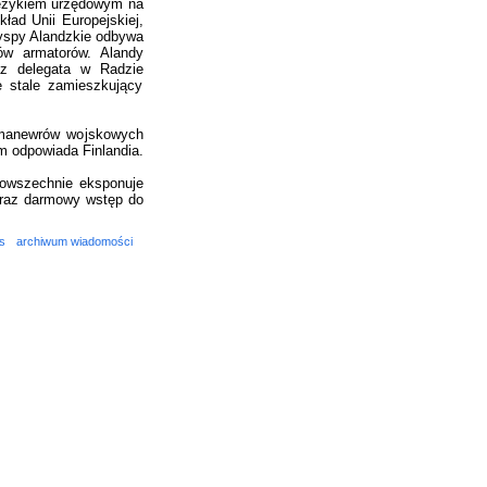
językiem urzędowym na
ad Unii Europejskiej,
yspy Alandzkie odbywa
ów armatorów. Alandy
raz delegata w Radzie
e stale zamieszkujący
 manewrów wojskowych
m odpowiada Finlandia.
powszechnie eksponuje
oraz darmowy wstęp do
s
archiwum wiadomości