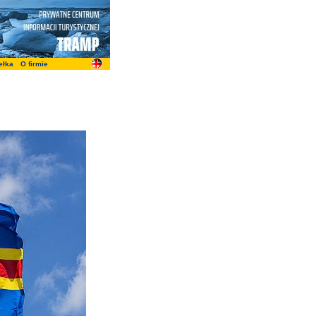
ełka
O firmie