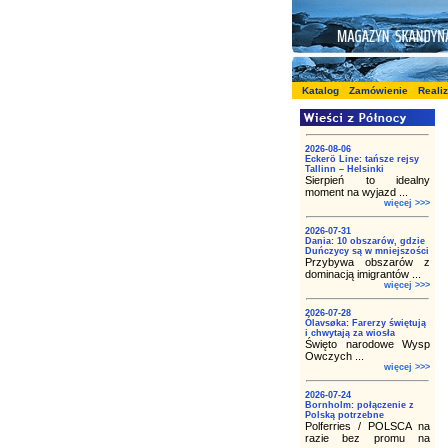
Katalog
Zamówienie
Reali
2026-08-06
Eckerö Line: tańsze rejsy
Tallinn – Helsinki
Sierpień to idealny
moment na wyjazd ...
więcej >>>
2026-07-31
Dania: 10 obszarów, gdzie
Duńczycy są w mniejszości
Przybywa obszarów z
dominacją imigrantów ...
więcej >>>
2026-07-28
Ólavsøka: Farerzy świętują
i chwytają za wiosła
Święto narodowe Wysp
Owczych ...
więcej >>>
2026-07-24
Bornholm: połączenie z
Polską potrzebne
Polferries / POLSCA na
razie bez promu na