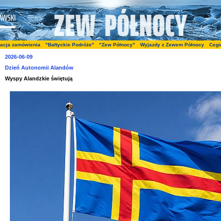
zacja zamówienia
"Bałtyckie Podróże"
"Zew Północy"
Wyjazdy z Zewem Północy
Cegi
2026-06-09
Dzień Autonomii Alandów
Wyspy Alandzkie świętują