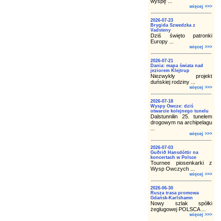
wyspę ...
więcej >>>
2026-07-23
Brygida Szwedzka z
Vadsteny
Dziś święto patronki
Europy ...
więcej >>>
2026-07-21
Dania: mapa świata nad
jeziorem Klejtrup
Niezwykły projekt
duńskiej rodziny ...
więcej >>>
2026-07-18
Wyspy Owcze: dziś
otwarcie kolejnego tunelu
Dalstunnilin 25. tunelem
drogowym na archipelagu
...
więcej >>>
2026-07-03
Guðrið Hansdóttir na
koncertach w Polsce
Tournee piosenkarki z
Wysp Owczych ...
więcej >>>
2026-06-30
Rusza trasa promowa
Gdańsk-Karlshamn
Nowy szlak spółki
żeglugowej POLSCA ...
więcej >>>