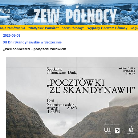
zacja zamówienia
"Bałtyckie Podróże"
"Zew Północy"
Wyjazdy z Zewem Północy
Cegi
2026-05-09
XII Dni Skandynawskie w Szczecinie
„Well connected – połączeni zdrowiem