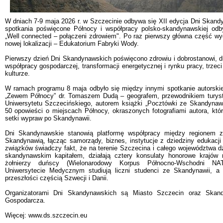
W dniach 7-9 maja 2026 r. w Szczecinie odbywa się XII edycja Dni Skand
spotkania poświęcone Północy i współpracy polsko-skandynawskiej od
„Well connected – połączeni zdrowiem". Po raz pierwszy główna część wy
nowej lokalizacji – Edukatorium Fabryki Wody.
Pierwszy dzień Dni Skandynawskich poświęcono zdrowiu i dobrostanowi, d
współpracy gospodarczej, transformacji energetycznej i rynku pracy, trzec
kulturze.
W ramach programu 8 maja odbyło się między innymi spotkanie autorski
„Zewem Północy” dr. Tomaszem Dudą – geografem, przewodnikiem turys
Uniwersytetu Szczecińskiego, autorem książki „Pocztówki ze Skandynawii
50 opowieści o miejscach Północy, okraszonych fotografiami autora, któr
setki wypraw po Skandynawii.
Dni Skandynawskie stanowią platformę współpracy między regionem 
Skandynawią, łącząc samorządy, biznes, instytucje z dziedziny edukacji i
związków świadczy fakt, że na terenie Szczecina i całego województwa dz
skandynawskim kapitałem, działają cztery konsulaty honorowe krajów n
żołnierzy duńscy (Wielonarodowy Korpus Północno-Wschodni N
Uniwersytecie Medycznym studiują liczni studenci ze Skandynawii, 
przeszłości częścią Szwecji i Danii.
Organizatorami Dni Skandynawskich są Miasto Szczecin oraz Skand
Gospodarcza.
Więcej: www.ds.szczecin.eu