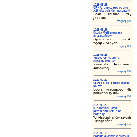
2026-06-29
ORKA: okręty podwodne
A26 dla polskiej marynarki
Saab zbuduje trzy
jednostki ...
więcej >>>
2026-06-27
Osada Múli znów ma
mieszkańców
Opuszczone wioski
Wysp Owczych ...
więcej >>>
2026-06-26
Visby: Almedalen /
Almedalsveckan
Szwedzki fenomenem
demokracji ...
więcej >>>
2026-06-22
Szwecja: od 1 lipca tańsze
paliwo
Dobra wiadomość dla
polskich turystów ...
więcej >>>
2026-06-20
Midsommar, czyli
przesilenie letnie na
Północy
W Ålesund znów spłonie
Slinnigsbålet ...
więcej >>>
2026-06-19
Polskie akcenty w duńskiej