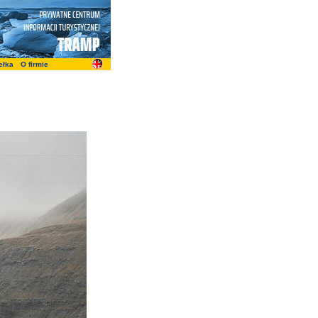
ełka
O firmie