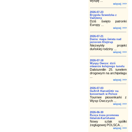
wyspę ...
więcej >>>
2026-07-23
Brygida Szwedzka z
Vadsteny
Dziś święto patronki
Europy ...
więcej >>>
2026-07-21
Dania: mapa świata nad
jeziorem Klejtrup
Niezwykły projekt
duńskiej rodziny ...
więcej >>>
2026-07-18
Wyspy Owcze: dziś
otwarcie kolejnego tunelu
Dalstunnilin 25. tunelem
drogowym na archipelagu
...
więcej >>>
2026-07-03
Guðrið Hansdóttir na
koncertach w Polsce
Tournee piosenkarki z
Wysp Owczych ...
więcej >>>
2026-06-30
Rusza trasa promowa
Gdańsk-Karlshamn
Nowy szlak spółki
żeglugowej POLSCA ...
więcej >>>