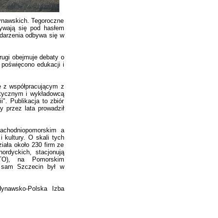
ynawskich. Tegoroczne
bywają się pod hasłem
darzenia odbywa się w
rugi obejmuje debaty o
i poświęcono edukacji i
e z współpracującym z
tycznym i wykładowcą
". Publikacja to zbiór
y przez lata prowadził
zachodniopomorskim a
 kultury. O skali tych
iała około 230 firm ze
ordyckich, stacjonują
ATO), na Pomorskim
a sam Szczecin był w
ynawsko-Polska Izba