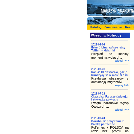
Katalog
Zamówienie
Reali
2026-08-06
Eckerö Line: tańsze rejsy
Tallinn – Helsinki
Sierpień to idealny
moment na wyjazd ...
więcej >>>
2026-07-31
Dania: 10 obszarów, gdzie
Duńczycy są w mniejszości
Przybywa obszarów z
dominacją imigrantów ...
więcej >>>
2026-07-28
Ólavsøka: Farerzy świętują
i chwytają za wiosła
Święto narodowe Wysp
Owczych ...
więcej >>>
2026-07-24
Bornholm: połączenie z
Polską potrzebne
Polferries / POLSCA na
razie bez promu na