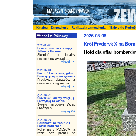
Katalog
Zamówienie
Realizacja zamówienia
"Bałtyckie Podróż
2026-05-08
Król Fryderyk X na Born
2026-08-06
Eckerö Line: tańsze rejsy
Hołd dla ofiar bombardo
Tallinn – Helsinki
Sierpień to idealny
moment na wyjazd ...
więcej >>>
2026-07-31
Dania: 10 obszarów, gdzie
Duńczycy są w mniejszości
Przybywa obszarów z
dominacją imigrantów ...
więcej >>>
2026-07-28
Ólavsøka: Farerzy świętują
i chwytają za wiosła
Święto narodowe Wysp
Owczych ...
więcej >>>
2026-07-24
Bornholm: połączenie z
Polską potrzebne
Polferries / POLSCA na
razie bez promu na