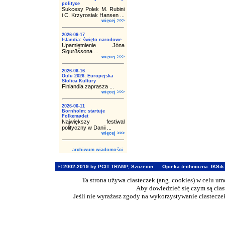
polityce
Sukcesy Polek M. Rubini
i C. Krzyrosiak Hansen ...
więcej >>>
2026-06-17
Islandia: święto narodowe
Upamiętnienie Jóna
Sigurðssona ...
więcej >>>
2026-06-16
Oulu 2026: Europejska
Stolica Kultury
Finlandia zaprasza ...
więcej >>>
2026-06-11
Bornholm: startuje
Folkemødet
Największy festiwal
polityczny w Danii ...
więcej >>>
archiwum wiadomości
© 2002-2019 by PCIT TRAMP, Szczecin
Opieka techniczna:
IKSik
Ta strona używa ciasteczek (ang. cookies) w celu u
Aby dowiedzieć się czym są cia
Jeśli nie wyrażasz zgody na wykorzystywanie ciasteczek 