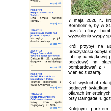
wyspę ...
więcej >>>
2026-07-23
Brygida Szwedzka z
Vadsteny
Dziś święto patronki
7 maja 2026 r., kró
Europy ...
więcej >>>
Bornholmie, by w 81
uczcić ofiary bom
2026-07-21
Dania: mapa świata nad
wyzwolenia wyspy spo
jeziorem Klejtrup
Niezwykły projekt
duńskiej rodziny ...
więcej >>>
Król przybył na B
uroczystości odbyła 
2026-07-18
Wyspy Owcze: dziś
tablicy pamiątkowej 
otwarcie kolejnego tunelu
Dalstunnilin 25. tunelem
pocztowy) na plac
drogowym na archipelagu
...
bombardowań z 7 i 8
więcej >>>
wieniec z szarfą.
2026-07-03
Guðrið Hansdóttir na
koncertach w Polsce
Tournee piosenkarki z
Król wysłuchał relacj
Wysp Owczych ...
będących świadkami 
więcej >>>
ofiarach śmiertelnyc
2026-06-30
Rusza trasa promowa
przy Damgade 4, gdzi
Gdańsk-Karlshamn
Nowy szlak spółki
żeglugowej POLSCA ...
Kolejnym punktem
więcej >>>