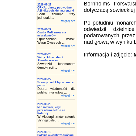
Bornholms Forsvar
2026-06-29
ORKA: okręty podwodne
dotyczącą sowieckiej
A26 dla polskiej marynarki
Saab zbuduje trzy
jednostki ...
więcej >>>
Po południu monarch
odwiedził dzieln
2026-06-27
Osada Múli znów ma
podarowanych przez 
mieszkańców
Opuszczone wioski
nad głową w wyniku
Wysp Owczych ...
więcej >>>
Informacja i zdjęcie:
2026-06-26
Visby: Almedalen /
Almedalsveckan
Szwedzki fenomenem
demokracji ...
więcej >>>
2026-06-22
Szwecja: od 1 lipca tańsze
paliwo
Dobra wiadomość dla
polskich turystów ...
więcej >>>
2026-06-20
Midsommar, czyli
przesilenie letnie na
Północy
W Ålesund znów spłonie
Slinnigsbålet ...
więcej >>>
2026-06-19
Polskie akcenty w duńskiej