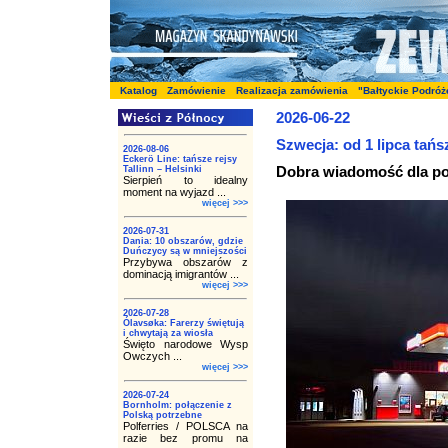
Katalog
Zamówienie
Realizacja zamówienia
"Bałtyckie Podróż
2026-06-22
Szwecja: od 1 lipca tańs
2026-08-06
Eckerö Line: tańsze rejsy
Dobra wiadomość dla po
Tallinn – Helsinki
Sierpień to idealny
moment na wyjazd ...
więcej >>>
2026-07-31
Dania: 10 obszarów, gdzie
Duńczycy są w mniejszości
Przybywa obszarów z
dominacją imigrantów ...
więcej >>>
2026-07-28
Ólavsøka: Farerzy świętują
i chwytają za wiosła
Święto narodowe Wysp
Owczych ...
więcej >>>
2026-07-24
Bornholm: połączenie z
Polską potrzebne
Polferries / POLSCA na
razie bez promu na