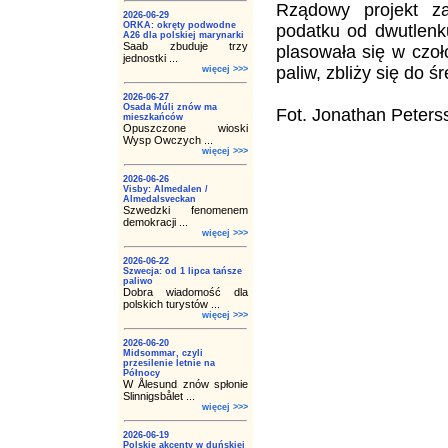
Rządowy projekt za
2026-06-29
ORKA: okręty podwodne
podatku od dwutlenk
A26 dla polskiej marynarki
Saab zbuduje trzy
plasowała się w czo
jednostki ...
paliw, zbliży się do śr
więcej >>>
2026-06-27
Osada Múli znów ma
Fot. Jonathan Peters
mieszkańców
Opuszczone wioski
Wysp Owczych ...
więcej >>>
2026-06-26
Visby: Almedalen /
Almedalsveckan
Szwedzki fenomenem
demokracji ...
więcej >>>
2026-06-22
Szwecja: od 1 lipca tańsze
paliwo
Dobra wiadomość dla
polskich turystów ...
więcej >>>
2026-06-20
Midsommar, czyli
przesilenie letnie na
Północy
W Ålesund znów spłonie
Slinnigsbålet ...
więcej >>>
2026-06-19
Polskie akcenty w duńskiej