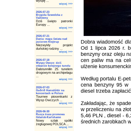
wyspę ...
więcej >>>
2026-07-23
Brygida Szwedzka z
Vadsteny
Dziś święto patronki
Europy ...
więcej >>>
2026-07-21
Dania: mapa świata nad
Dobra wiadomość dla 
jeziorem Klejtrup
Niezwykły projekt
Od 1 lipca 2026 r. b
duńskiej rodziny ...
więcej >>>
benzyny oraz oleju 
cen paliw ma na celu
2026-07-18
Wyspy Owcze: dziś
ulżenie konsumenckim
otwarcie kolejnego tunelu
Dalstunnilin 25. tunelem
drogowym na archipelagu
...
Według portalu E-pet
więcej >>>
cena benzyny 95 w S
2026-07-03
diesel trzeba zapłaci
Guðrið Hansdóttir na
koncertach w Polsce
Tournee piosenkarki z
Wysp Owczych ...
Zakładając, że spade
więcej >>>
w przeliczeniu na zł
2026-06-30
5,46 PLN , diesel - 6
Rusza trasa promowa
Gdańsk-Karlshamn
Nowy szlak spółki
średnich zarobkach w
żeglugowej POLSCA ...
więcej >>>