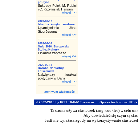
polityce
Sukcesy Polek M. Rubini
i C. Krzyrosiak Hansen ...
więcej >>>
2026-06-17
Islandia: święto narodowe
Upamiętnienie Jóna
Sigurðssona ...
więcej >>>
2026-06-16
Oulu 2026: Europejska
Stolica Kultury
Finlandia zaprasza ...
więcej >>>
2026-06-11
Bornholm: startuje
Folkemødet
Największy festiwal
polityczny w Danii ...
więcej >>>
archiwum wiadomości
© 2002-2019 by PCIT TRAMP, Szczecin
Opieka techniczna:
IKSik
Ta strona używa ciasteczek (ang. cookies) w celu u
Aby dowiedzieć się czym są cia
Jeśli nie wyrażasz zgody na wykorzystywanie ciasteczek 