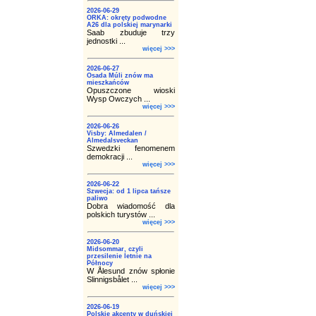
2026-06-29
ORKA: okręty podwodne
A26 dla polskiej marynarki
Saab zbuduje trzy
jednostki ...
więcej >>>
2026-06-27
Osada Múli znów ma
mieszkańców
Opuszczone wioski
Wysp Owczych ...
więcej >>>
2026-06-26
Visby: Almedalen /
Almedalsveckan
Szwedzki fenomenem
demokracji ...
więcej >>>
2026-06-22
Szwecja: od 1 lipca tańsze
paliwo
Dobra wiadomość dla
polskich turystów ...
więcej >>>
2026-06-20
Midsommar, czyli
przesilenie letnie na
Północy
W Ålesund znów spłonie
Slinnigsbålet ...
więcej >>>
2026-06-19
Polskie akcenty w duńskiej