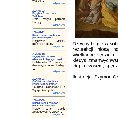
wyspę ...
więcej >>>
2026-07-23
Brygida Szwedzka z
Vadsteny
Dziś święto patronki
Europy ...
więcej >>>
2026-07-21
Dania: mapa świata nad
jeziorem Klejtrup
Niezwykły projekt
Dzwony bijące w sobo
duńskiej rodziny ...
więcej >>>
rezurekcji niosą 
Wielkanoc będzie dla
2026-07-18
Wyspy Owcze: dziś
kiedyś zmartwychwst
otwarcie kolejnego tunelu
Dalstunnilin 25. tunelem
ciepła czasem, spędz
drogowym na archipelagu
...
więcej >>>
Ilustracja: Szymon C
2026-07-03
Guðrið Hansdóttir na
koncertach w Polsce
Tournee piosenkarki z
Wysp Owczych ...
więcej >>>
2026-06-30
Rusza trasa promowa
Gdańsk-Karlshamn
Nowy szlak spółki
żeglugowej POLSCA ...
więcej >>>