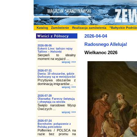
Katalog
Zamówienie
Realizacja zamówienia
"Bałtyckie Podróż
2026-04-04
Radosnego Alleluja!
2026-08-06
Eckerö Line: tańsze rejsy
Wielkanoc 2026
Tallinn – Helsinki
Sierpień to idealny
moment na wyjazd ...
więcej >>>
2026-07-31
Dania: 10 obszarów, gdzie
Duńczycy są w mniejszości
Przybywa obszarów z
dominacją imigrantów ...
więcej >>>
2026-07-28
Ólavsøka: Farerzy świętują
i chwytają za wiosła
Święto narodowe Wysp
Owczych ...
więcej >>>
2026-07-24
Bornholm: połączenie z
Polską potrzebne
Polferries / POLSCA na
razie bez promu na