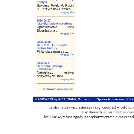
polityce
Sukcesy Polek M. Rubini
i C. Krzyrosiak Hansen ...
więcej >>>
2026-06-17
Islandia: święto narodowe
Upamiętnienie Jóna
Sigurðssona ...
więcej >>>
2026-06-16
Oulu 2026: Europejska
Stolica Kultury
Finlandia zaprasza ...
więcej >>>
2026-06-11
Bornholm: startuje
Folkemødet
Największy festiwal
polityczny w Danii ...
więcej >>>
archiwum wiadomości
© 2002-2019 by PCIT TRAMP, Szczecin
Opieka techniczna:
IKSik
Ta strona używa ciasteczek (ang. cookies) w celu u
Aby dowiedzieć się czym są cia
Jeśli nie wyrażasz zgody na wykorzystywanie ciasteczek 