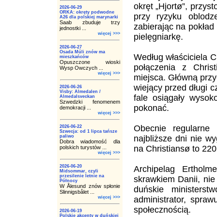
okręt „Hjortø”, przy
2026-06-29
ORKA: okręty podwodne
przy ryzyku oblodz
A26 dla polskiej marynarki
Saab zbuduje trzy
zabierając na pokład
jednostki ...
więcej >>>
pielęgniarkę.
2026-06-27
Osada Múli znów ma
Według właściciela C
mieszkańców
Opuszczone wioski
połączenia z Chris
Wysp Owczych ...
więcej >>>
miejsca. Główną przy
wiejący przed długi 
2026-06-26
Visby: Almedalen /
fale osiągały wysoko
Almedalsveckan
Szwedzki fenomenem
pokonać.
demokracji ...
więcej >>>
Obecnie regularne 
2026-06-22
Szwecja: od 1 lipca tańsze
paliwo
najbliższe dni nie w
Dobra wiadomość dla
na Christiansø to 220
polskich turystów ...
więcej >>>
2026-06-20
Archipelag Erthol
Midsommar, czyli
przesilenie letnie na
skrawkiem Danii, nie
Północy
W Ålesund znów spłonie
duńskie ministers
Slinnigsbålet ...
więcej >>>
administrator, spra
społecznością.
2026-06-19
Polskie akcenty w duńskiej