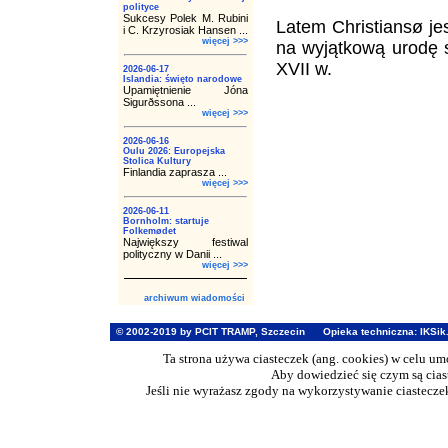
polityce
Sukcesy Polek M. Rubini
Latem Christiansø j
i C. Krzyrosiak Hansen ...
więcej >>>
na wyjątkową urodę s
XVII w.
2026-06-17
Islandia: święto narodowe
Upamiętnienie Jóna
Sigurðssona ...
więcej >>>
2026-06-16
Oulu 2026: Europejska
Stolica Kultury
Finlandia zaprasza ...
więcej >>>
2026-06-11
Bornholm: startuje
Folkemødet
Największy festiwal
polityczny w Danii ...
więcej >>>
archiwum wiadomości
© 2002-2019 by PCIT TRAMP, Szczecin
Opieka techniczna:
IKSik
Ta strona używa ciasteczek (ang. cookies) w celu u
Aby dowiedzieć się czym są cia
Jeśli nie wyrażasz zgody na wykorzystywanie ciasteczek 