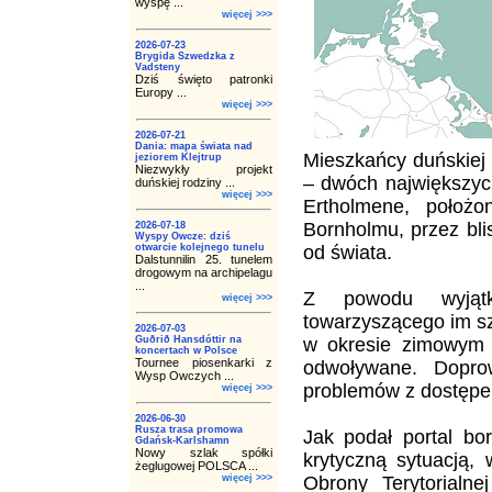
wyspę ...
więcej >>>
2026-07-23
Brygida Szwedzka z
Vadsteny
Dziś święto patronki
Europy ...
więcej >>>
2026-07-21
Dania: mapa świata nad
Mieszkańcy duńskiej 
jeziorem Klejtrup
Niezwykły projekt
– dwóch największyc
duńskiej rodziny ...
więcej >>>
Ertholmene, poło
Bornholmu, przez bli
2026-07-18
Wyspy Owcze: dziś
otwarcie kolejnego tunelu
od świata.
Dalstunnilin 25. tunelem
drogowym na archipelagu
...
Z powodu wyjąt
więcej >>>
towarzyszącego im s
2026-07-03
Guðrið Hansdóttir na
w okresie zimowym pr
koncertach w Polsce
Tournee piosenkarki z
odwoływane. Dopro
Wysp Owczych ...
problemów z dostępe
więcej >>>
2026-06-30
Rusza trasa promowa
Jak podał portal bo
Gdańsk-Karlshamn
Nowy szlak spółki
krytyczną sytuacją,
żeglugowej POLSCA ...
więcej >>>
Obrony Terytorialne