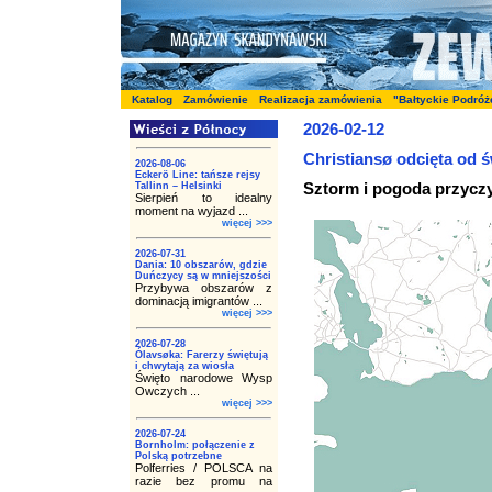
Katalog
Zamówienie
Realizacja zamówienia
"Bałtyckie Podróż
2026-02-12
Christiansø odcięta od ś
2026-08-06
Eckerö Line: tańsze rejsy
Sztorm i pogoda przyc
Tallinn – Helsinki
Sierpień to idealny
moment na wyjazd ...
więcej >>>
2026-07-31
Dania: 10 obszarów, gdzie
Duńczycy są w mniejszości
Przybywa obszarów z
dominacją imigrantów ...
więcej >>>
2026-07-28
Ólavsøka: Farerzy świętują
i chwytają za wiosła
Święto narodowe Wysp
Owczych ...
więcej >>>
2026-07-24
Bornholm: połączenie z
Polską potrzebne
Polferries / POLSCA na
razie bez promu na