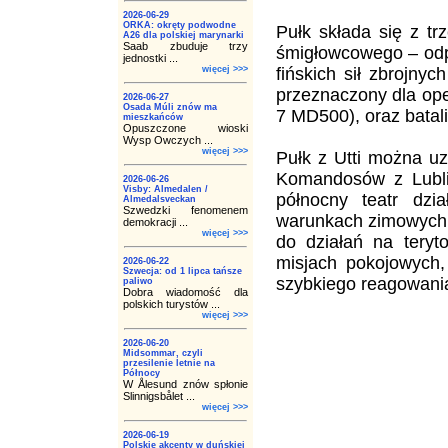
2026-06-29
ORKA: okręty podwodne
Pułk składa się z tr
A26 dla polskiej marynarki
Saab zbuduje trzy
śmigłowcowego – odp
jednostki ...
więcej >>>
fińskich sił zbrojnyc
przeznaczony dla op
2026-06-27
Osada Múli znów ma
7 MD500), oraz batali
mieszkańców
Opuszczone wioski
Wysp Owczych ...
więcej >>>
Pułk z Utti można u
Komandosów z Lubliń
2026-06-26
Visby: Almedalen /
północny teatr dz
Almedalsveckan
Szwedzki fenomenem
warunkach zimowych. 
demokracji ...
więcej >>>
do działań na teryt
misjach pokojowych,
2026-06-22
Szwecja: od 1 lipca tańsze
szybkiego reagowan
paliwo
Dobra wiadomość dla
polskich turystów ...
więcej >>>
2026-06-20
Midsommar, czyli
przesilenie letnie na
Północy
W Ålesund znów spłonie
Slinnigsbålet ...
więcej >>>
2026-06-19
Polskie akcenty w duńskiej