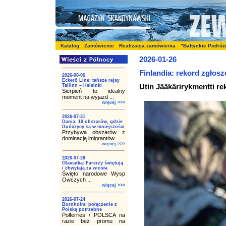
Katalog
Zamówienie
Realizacja zamówienia
"Bałtyckie Podróż
2026-01-26
Finlandia: rekord zgłosz
2026-08-06
Eckerö Line: tańsze rejsy
Utin Jääkärirykmentti re
Tallinn – Helsinki
Sierpień to idealny
moment na wyjazd ...
więcej >>>
2026-07-31
Dania: 10 obszarów, gdzie
Duńczycy są w mniejszości
Przybywa obszarów z
dominacją imigrantów ...
więcej >>>
2026-07-28
Ólavsøka: Farerzy świętują
i chwytają za wiosła
Święto narodowe Wysp
Owczych ...
więcej >>>
2026-07-24
Bornholm: połączenie z
Polską potrzebne
Polferries / POLSCA na
razie bez promu na