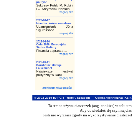
polityce
Sukcesy Polek M. Rubini
i C. Krzyrosiak Hansen ...
więcej >>>
2026-06-17
Islandia: święto narodowe
Upamiętnienie Jóna
Sigurðssona ...
więcej >>>
2026-06-16
Oulu 2026: Europejska
Stolica Kultury
Finlandia zaprasza ...
więcej >>>
2026-06-11
Bornholm: startuje
Folkemødet
Największy festiwal
polityczny w Danii ...
więcej >>>
archiwum wiadomości
© 2002-2019 by PCIT TRAMP, Szczecin
Opieka techniczna:
IKSik
Ta strona używa ciasteczek (ang. cookies) w celu u
Aby dowiedzieć się czym są cia
Jeśli nie wyrażasz zgody na wykorzystywanie ciasteczek 