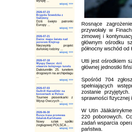
wyspę ...
więcej >>>
2026-07-23
Brygida Szwedzka z
Vadsteny
Dziś święto patronki
Rosnące zagrożenie
Europy ...
więcej >>>
przywołały w Finac
zimowej i kontynuacy
2026-07-21
Dania: mapa świata nad
głównym ośrodku szk
jeziorem Klejtrup
Niezwykły projekt
północny wschód od He
duńskiej rodziny ...
więcej >>>
Utti jest ośrodkiem 
2026-07-18
Wyspy Owcze: dziś
głównej jednostki fińs
otwarcie kolejnego tunelu
Dalstunnilin 25. tunelem
drogowym na archipelagu
...
Spośród 704 zgłos
więcej >>>
spełniających wstę
2026-07-03
zostanie przyjętych
Guðrið Hansdóttir na
koncertach w Polsce
sprawności fizycznej 
Tournee piosenkarki z
Wysp Owczych ...
więcej >>>
W Utin Jääkärirykme
2026-06-30
Rusza trasa promowa
220 poborowych. Co 
Gdańsk-Karlshamn
Nowy szlak spółki
zadań wsparcia opera
żeglugowej POLSCA ...
państwa.
więcej >>>