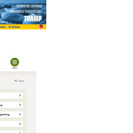
ełka
O firmie