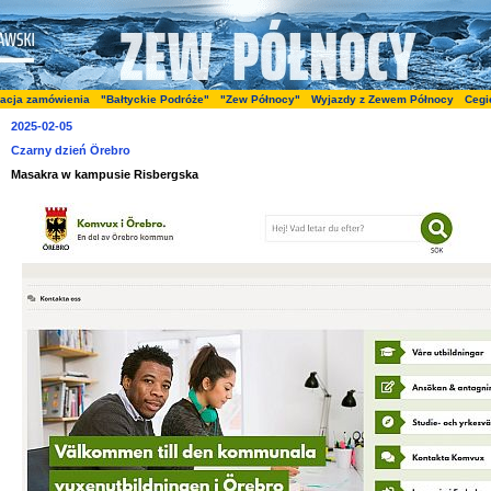
zacja zamówienia
"Bałtyckie Podróże"
"Zew Północy"
Wyjazdy z Zewem Północy
Cegi
2025-02-05
Czarny dzień Örebro
Masakra w kampusie Risbergska