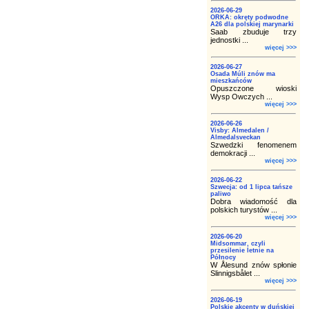
2026-06-29
ORKA: okręty podwodne
A26 dla polskiej marynarki
Saab zbuduje trzy
jednostki ...
więcej >>>
2026-06-27
Osada Múli znów ma
mieszkańców
Opuszczone wioski
Wysp Owczych ...
więcej >>>
2026-06-26
Visby: Almedalen /
Almedalsveckan
Szwedzki fenomenem
demokracji ...
więcej >>>
2026-06-22
Szwecja: od 1 lipca tańsze
paliwo
Dobra wiadomość dla
polskich turystów ...
więcej >>>
2026-06-20
Midsommar, czyli
przesilenie letnie na
Północy
W Ålesund znów spłonie
Slinnigsbålet ...
więcej >>>
2026-06-19
Polskie akcenty w duńskiej