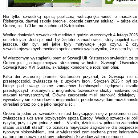
Nie tylko szwedzką opinią publiczną wstrząsnęła wieść o masakrz
Risbergska, dawnej szkoły średniej, obecnie centrum edukacji – także dla
Örebro, ok. 170 km na zachód od Sztokholmu.
Według doniesień szwedzkich mediów z godzin wieczornych 4 lutego 2025,
śmiertelnych. Jedną z nich był 35-letni zamachowiec, który popełnił sa
jeszcze, kim był, ani jakie były motywacje jego czynu. Z oży
szwedzkojęzycznych mediach społecznościowych wynika, że celem byli im
W wieczornym wystąpieniu premier Szwecji Ulf Kristersson stwierdził, że t
Örebro jest „najtragiczniejszą strzelaniną w historii Szwecji”. Oświadc
Szwecji Karol XVI Gustaw, składając kondolencje rodzinom ofiar.
Kilka dni wcześniej premier Kristersson przyznał, że Szwecja nie r
przestępczości, zwłaszcza tej z użyciem broni. Styczeń 2025 r. był szc
biorąc pod uwagę liczbę zamachów bombowych, będących rezultat
przestępczych złożonych z imigrantów. Szwedzkie służby niedawno os
atakami terrorystycznymi. Główne zagrożenie mieli stanowić działający
wywodzący się ze środowisk imigranckich, przede wszystkim muzułmańskic
określani przez policję jako nacjonaliści.
Örebro to jedno ze szwedzkich miast borykających się z problemem nasil
zwłaszcza z udziałem przybyszów spoza Europy. Według szwedzkiej policj
ryzyka, przy czym jedna z nich – Vivalla, dzielnica w północno-zachodn
status „särskilt utsatt”, co oznacza najwyższe zagrożenie dla bezpiecze
typowym blokowiskiem, jest w większości zamieszkana przez imigrantów
na ten stan rzeczy ze strony rodowitych Szwedów zatem nietrudno.