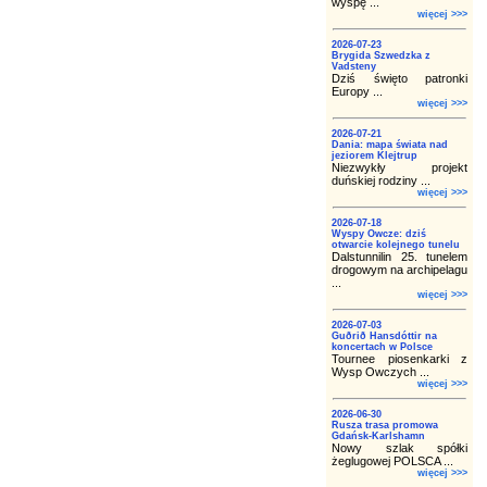
wyspę ...
więcej >>>
2026-07-23
Brygida Szwedzka z
Vadsteny
Dziś święto patronki
Europy ...
więcej >>>
2026-07-21
Dania: mapa świata nad
jeziorem Klejtrup
Niezwykły projekt
duńskiej rodziny ...
więcej >>>
2026-07-18
Wyspy Owcze: dziś
otwarcie kolejnego tunelu
Dalstunnilin 25. tunelem
drogowym na archipelagu
...
więcej >>>
2026-07-03
Guðrið Hansdóttir na
koncertach w Polsce
Tournee piosenkarki z
Wysp Owczych ...
więcej >>>
2026-06-30
Rusza trasa promowa
Gdańsk-Karlshamn
Nowy szlak spółki
żeglugowej POLSCA ...
więcej >>>