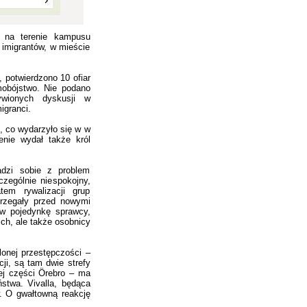
e na terenie kampusu
 imigrantów, w mieście
 potwierdzono 10 ofiar
mobójstwo. Nie podano
wionych dyskusji w
igranci.
o, co wydarzyło się w w
zenie wydał także król
adzi sobie z problem
zególnie niespokojny,
em rywalizacji grup
trzegały przed nowymi
 w pojedynkę sprawcy,
h, ale także osobnicy
onej przestępczości –
i, są tam dwie strefy
iej części Örebro – ma
ństwa. Vivalla, będąca
. O gwałtowną reakcję