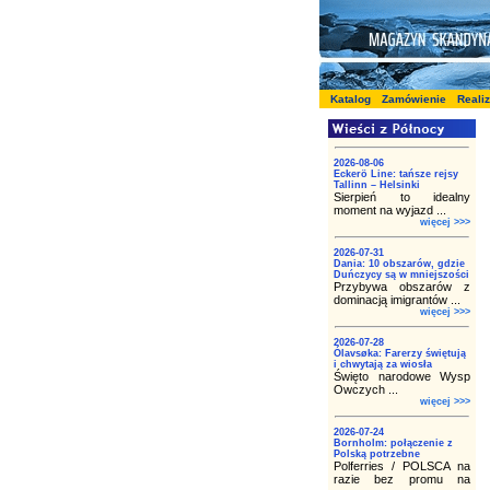
Katalog
Zamówienie
Reali
2026-08-06
Eckerö Line: tańsze rejsy
Tallinn – Helsinki
Sierpień to idealny
moment na wyjazd ...
więcej >>>
2026-07-31
Dania: 10 obszarów, gdzie
Duńczycy są w mniejszości
Przybywa obszarów z
dominacją imigrantów ...
więcej >>>
2026-07-28
Ólavsøka: Farerzy świętują
i chwytają za wiosła
Święto narodowe Wysp
Owczych ...
więcej >>>
2026-07-24
Bornholm: połączenie z
Polską potrzebne
Polferries / POLSCA na
razie bez promu na