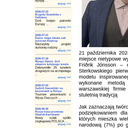
wyspę ...
więcej >>>
2026-07-23
Brygida Szwedzka z
Vadsteny
Dziś święto patronki
Europy ...
więcej >>>
2026-07-21
Dania: mapa świata nad
jeziorem Klejtrup
Niezwykły projekt
duńskiej rodziny ...
więcej >>>
21 października 202
miejsce nietypowe wy
2026-07-18
Wyspy Owcze: dziś
Friðrik Jónsson – 
otwarcie kolejnego tunelu
Dalstunnilin 25. tunelem
Sterkowskiego pier
drogowym na archipelagu
...
modelu inspirowane
więcej >>>
wykonane metodą 
2026-07-03
warszawskiej firmie
Guðrið Hansdóttir na
koncertach w Polsce
stuletnią tradycją
Tournee piosenkarki z
Wysp Owczych ...
więcej >>>
Jak zaznaczają twór
2026-06-30
podziękowaniem dla 
Rusza trasa promowa
Gdańsk-Karlshamn
Nowy szlak spółki
których mieszka wie
żeglugowej POLSCA ...
narodową (7%) po go
więcej >>>