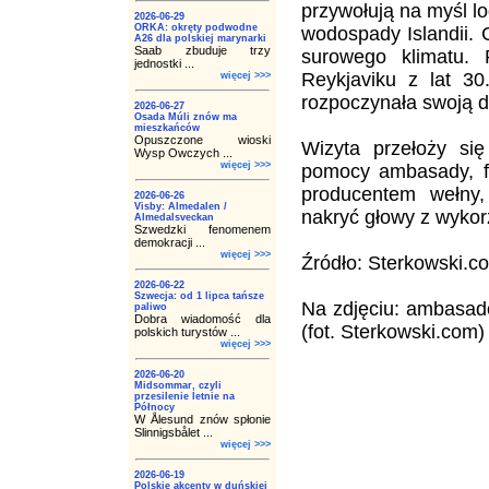
przywołują na myśl l
2026-06-29
ORKA: okręty podwodne
wodospady Islandii. C
A26 dla polskiej marynarki
Saab zbuduje trzy
surowego klimatu. 
jednostki ...
Reykjaviku z lat 3
więcej >>>
rozpoczynała swoją d
2026-06-27
Osada Múli znów ma
mieszkańców
Opuszczone wioski
Wizyta przełoży si
Wysp Owczych ...
więcej >>>
pomocy ambasady, fi
producentem wełny
2026-06-26
Visby: Almedalen /
nakryć głowy z wyko
Almedalsveckan
Szwedzki fenomenem
demokracji ...
więcej >>>
Źródło: Sterkowski.c
2026-06-22
Szwecja: od 1 lipca tańsze
Na zdjęciu: ambasado
paliwo
Dobra wiadomość dla
(fot. Sterkowski.com)
polskich turystów ...
więcej >>>
2026-06-20
Midsommar, czyli
przesilenie letnie na
Północy
W Ålesund znów spłonie
Slinnigsbålet ...
więcej >>>
2026-06-19
Polskie akcenty w duńskiej