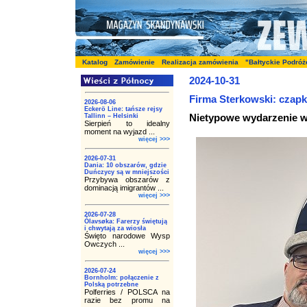
Katalog
Zamówienie
Realizacja zamówienia
"Bałtyckie Podróż
2024-10-31
Firma Sterkowski: czapk
2026-08-06
Eckerö Line: tańsze rejsy
Nietypowe wydarzenie w
Tallinn – Helsinki
Sierpień to idealny
moment na wyjazd ...
więcej >>>
2026-07-31
Dania: 10 obszarów, gdzie
Duńczycy są w mniejszości
Przybywa obszarów z
dominacją imigrantów ...
więcej >>>
2026-07-28
Ólavsøka: Farerzy świętują
i chwytają za wiosła
Święto narodowe Wysp
Owczych ...
więcej >>>
2026-07-24
Bornholm: połączenie z
Polską potrzebne
Polferries / POLSCA na
razie bez promu na