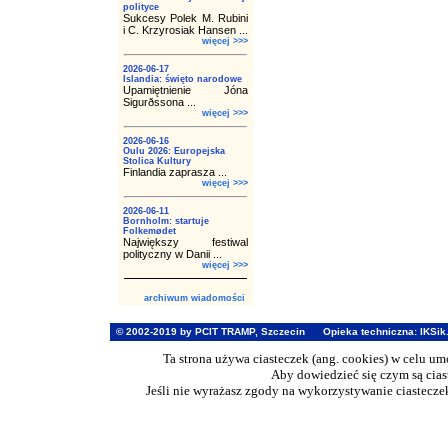
polityce
Sukcesy Polek M. Rubini
i C. Krzyrosiak Hansen ...
więcej >>>
2026-06-17
Islandia: święto narodowe
Upamiętnienie Jóna
Sigurðssona ...
więcej >>>
2026-06-16
Oulu 2026: Europejska
Stolica Kultury
Finlandia zaprasza ...
więcej >>>
2026-06-11
Bornholm: startuje
Folkemødet
Największy festiwal
polityczny w Danii ...
więcej >>>
archiwum wiadomości
© 2002-2019 by PCIT TRAMP, Szczecin
Opieka techniczna:
IKSik
Ta strona używa ciasteczek (ang. cookies) w celu u
Aby dowiedzieć się czym są cia
Jeśli nie wyrażasz zgody na wykorzystywanie ciasteczek 