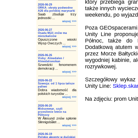
który przebiega gra
2026-06-29
także innych wyciecz
ORKA: okręty podwodne
A26 dla polskiej marynarki
weekendu, po wyjazd
Saab zbuduje trzy
jednostki ...
więcej >>>
Poza GEOspacerami, 
2026-06-27
Unity Line proponuj
Osada Múli znów ma
mieszkańców
Opuszczone wioski
Północ, także do 
Wysp Owczych ...
Dodatkową atutem ws
więcej >>>
przez Morze Bałtyck
2026-06-26
Visby: Almedalen /
wygodniej kabinie, al
Almedalsveckan
Szwedzki fenomenem
rozrywkowej.
demokracji ...
więcej >>>
Szczegółowy wykaz 
2026-06-22
Szwecja: od 1 lipca tańsze
Unity Line:
Sklep.ska
paliwo
Dobra wiadomość dla
polskich turystów ...
więcej >>>
Na zdjęciu: prom Unit
2026-06-20
Midsommar, czyli
przesilenie letnie na
Północy
W Ålesund znów spłonie
Slinnigsbålet ...
więcej >>>
2026-06-19
Polskie akcenty w duńskiej