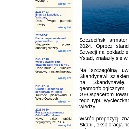
wyspę ...
więcej >>>
2026-07-23
Brygida Szwedzka z
Vadsteny
Dziś święto patronki
Europy ...
więcej >>>
2026-07-21
Dania: mapa świata nad
Szczeciński armator
jeziorem Klejtrup
Niezwykły projekt
2024. Oprócz stand
duńskiej rodziny ...
Szwecji na pokładzie
więcej >>>
Ystad, znalazły się w 
2026-07-18
Wyspy Owcze: dziś
otwarcie kolejnego tunelu
Dalstunnilin 25. tunelem
Na szczególną uw
drogowym na archipelagu
...
Skandynawii szlakie
więcej >>>
na Skandynawię
2026-07-03
geomorfologicznym
Guðrið Hansdóttir na
koncertach w Polsce
GEOspacerom towarzy
Tournee piosenkarki z
Wysp Owczych ...
tego typu wycieczka
więcej >>>
wiedzy.
2026-06-30
Rusza trasa promowa
Gdańsk-Karlshamn
Wśród propozycji zna
Nowy szlak spółki
żeglugowej POLSCA ...
Skanii, eksploracja 
więcej >>>