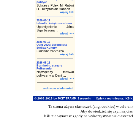
polityce
Sukcesy Polek M. Rubini
i C. Krzyrosiak Hansen ...
więcej >>>
2026-06-17
Islandia: święto narodowe
Upamiętnienie Jóna
Sigurðssona ...
więcej >>>
2026-06-16
Oulu 2026: Europejska
Stolica Kultury
Finlandia zaprasza ...
więcej >>>
2026-06-11
Bornholm: startuje
Folkemødet
Największy festiwal
polityczny w Danii ...
więcej >>>
archiwum wiadomości
© 2002-2019 by PCIT TRAMP, Szczecin
Opieka techniczna:
IKSik
Ta strona używa ciasteczek (ang. cookies) w celu u
Aby dowiedzieć się czym są cia
Jeśli nie wyrażasz zgody na wykorzystywanie ciasteczek 