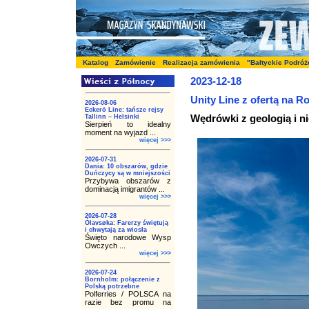
Katalog
Zamówienie
Realizacja zamówienia
"Bałtyckie Podróż
2023-12-18
Unity Line z ofertą na R
2026-08-06
Eckerö Line: tańsze rejsy
Wędrówki z geologią i ni
Tallinn – Helsinki
Sierpień to idealny
moment na wyjazd ...
więcej >>>
2026-07-31
Dania: 10 obszarów, gdzie
Duńczycy są w mniejszości
Przybywa obszarów z
dominacją imigrantów ...
więcej >>>
2026-07-28
Ólavsøka: Farerzy świętują
i chwytają za wiosła
Święto narodowe Wysp
Owczych ...
więcej >>>
2026-07-24
Bornholm: połączenie z
Polską potrzebne
Polferries / POLSCA na
razie bez promu na