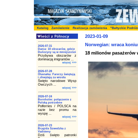
Katalog
Zamówienie
Realizacja zamówienia
"Bałtyckie Podróż
2023-01-09
Norwegian: wraca koniu
2026-07-31
Dania: 10 obszarów, gdzie
18 milionów pasażerów 
Duńczycy są w mniejszości
Przybywa obszarów z
dominacją imigrantów ...
więcej >>>
2026-07-28
Ólavsøka: Farerzy świętują
i chwytają za wiosła
Święto narodowe Wysp
Owczych ...
więcej >>>
2026-07-24
Bornholm: połączenie z
Polską potrzebne
Polferries / POLSCA na
razie bez promu na
wyspę ...
więcej >>>
2026-07-23
Brygida Szwedzka z
Vadsteny
Dziś święto patronki