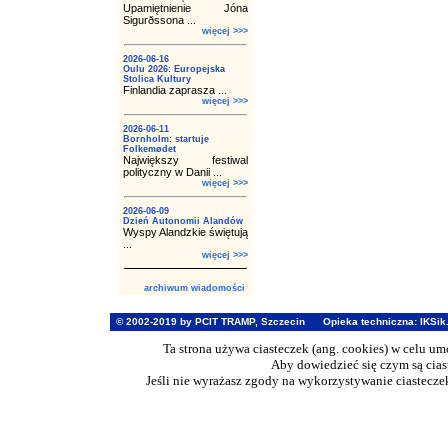
Upamiętnienie Jóna
Sigurðssona ...
więcej >>>
2026-06-16
Oulu 2026: Europejska
Stolica Kultury
Finlandia zaprasza ...
więcej >>>
2026-06-11
Bornholm: startuje
Folkemødet
Największy festiwal
polityczny w Danii ...
więcej >>>
2026-06-09
Dzień Autonomii Alandów
Wyspy Alandzkie świętują
...
więcej >>>
archiwum wiadomości
© 2002-2019 by PCIT TRAMP, Szczecin
Opieka techniczna:
IKSik
Ta strona używa ciasteczek (ang. cookies) w celu u
Aby dowiedzieć się czym są cia
Jeśli nie wyrażasz zgody na wykorzystywanie ciasteczek 