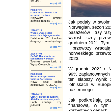
Europy ...
więcej >>>
2026-07-21
Dania: mapa świata nad
jeziorem Klejtrup
Niezwykły projekt
duńskiej rodziny ...
Jak podały w swoim 
więcej >>>
Norwegian, sezon 202
2026-07-18
pasażerów - trzy raz
Wyspy Owcze: dziś
otwarcie kolejnego tunelu
wzrost liczny prz
Dalstunnilin 25. tunelem
drogowym na archipelagu
grudniem 2021. Tym 
...
więcej >>>
i przewozy wracaj
norweskiego przewoź
2026-07-03
Guðrið Hansdóttir na
2023.
koncertach w Polsce
Tournee piosenkarki z
Wysp Owczych ...
więcej >>>
W grudniu 2022 r. N
99% zaplanowanych r
2026-06-30
Rusza trasa promowa
ten słabszy wynik 
Gdańsk-Karlshamn
Nowy szlak spółki
lotniskach w Europi
żeglugowej POLSCA ...
więcej >>>
naziemnego.
2026-06-29
ORKA: okręty podwodne
Jak podkreślają prz
A26 dla polskiej marynarki
Saab zbuduje trzy
finansową, w tym 
jednostki ...
więcej >>>
korzystnych cenach.