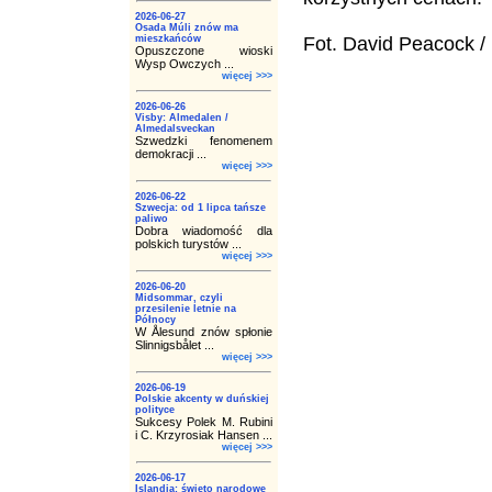
2026-06-27
Osada Múli znów ma
mieszkańców
Fot. David Peacock /
Opuszczone wioski
Wysp Owczych ...
więcej >>>
2026-06-26
Visby: Almedalen /
Almedalsveckan
Szwedzki fenomenem
demokracji ...
więcej >>>
2026-06-22
Szwecja: od 1 lipca tańsze
paliwo
Dobra wiadomość dla
polskich turystów ...
więcej >>>
2026-06-20
Midsommar, czyli
przesilenie letnie na
Północy
W Ålesund znów spłonie
Slinnigsbålet ...
więcej >>>
2026-06-19
Polskie akcenty w duńskiej
polityce
Sukcesy Polek M. Rubini
i C. Krzyrosiak Hansen ...
więcej >>>
2026-06-17
Islandia: święto narodowe