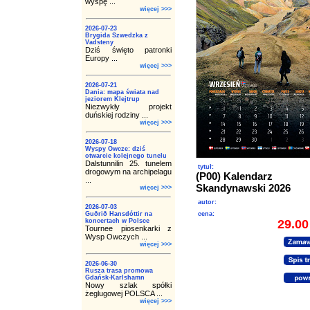
wyspę ...
więcej >>>
2026-07-23
Brygida Szwedzka z
Vadsteny
Dziś święto patronki
Europy ...
więcej >>>
2026-07-21
Dania: mapa świata nad
jeziorem Klejtrup
Niezwykły projekt
duńskiej rodziny ...
więcej >>>
2026-07-18
Wyspy Owcze: dziś
otwarcie kolejnego tunelu
Dalstunnilin 25. tunelem
tytuł:
drogowym na archipelagu
(P00) Kalendarz
...
Skandynawski 2026
więcej >>>
autor:
2026-07-03
Guðrið Hansdóttir na
cena:
koncertach w Polsce
29.00
Tournee piosenkarki z
Wysp Owczych ...
więcej >>>
2026-06-30
Rusza trasa promowa
Gdańsk-Karlshamn
Nowy szlak spółki
żeglugowej POLSCA ...
więcej >>>