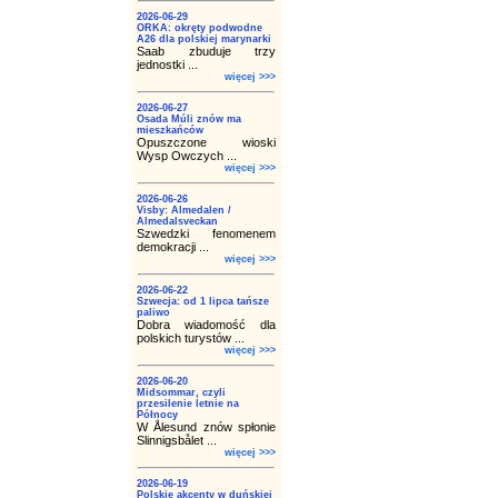
2026-06-29
ORKA: okręty podwodne
A26 dla polskiej marynarki
Saab zbuduje trzy
jednostki ...
więcej >>>
2026-06-27
Osada Múli znów ma
mieszkańców
Opuszczone wioski
Wysp Owczych ...
więcej >>>
2026-06-26
Visby: Almedalen /
Almedalsveckan
Szwedzki fenomenem
demokracji ...
więcej >>>
2026-06-22
Szwecja: od 1 lipca tańsze
paliwo
Dobra wiadomość dla
polskich turystów ...
więcej >>>
2026-06-20
Midsommar, czyli
przesilenie letnie na
Północy
W Ålesund znów spłonie
Slinnigsbålet ...
więcej >>>
2026-06-19
Polskie akcenty w duńskiej