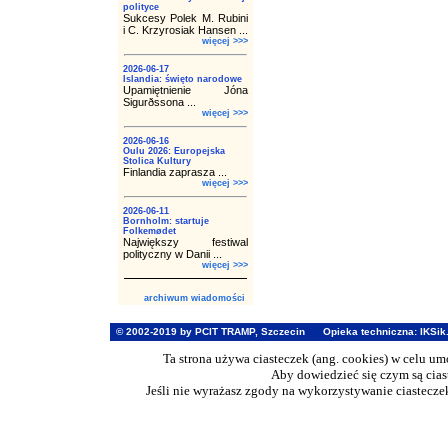
polityce
Sukcesy Polek M. Rubini
i C. Krzyrosiak Hansen ...
więcej >>>
2026-06-17
Islandia: święto narodowe
Upamiętnienie Jóna
Sigurðssona ...
więcej >>>
2026-06-16
Oulu 2026: Europejska
Stolica Kultury
Finlandia zaprasza ...
więcej >>>
2026-06-11
Bornholm: startuje
Folkemødet
Największy festiwal
polityczny w Danii ...
więcej >>>
archiwum wiadomości
© 2002-2019 by PCIT TRAMP, Szczecin
Opieka techniczna:
IKSik
Ta strona używa ciasteczek (ang. cookies) w celu u
Aby dowiedzieć się czym są cia
Jeśli nie wyrażasz zgody na wykorzystywanie ciasteczek 