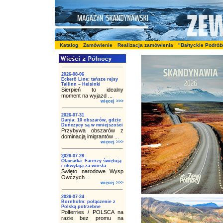
Katalog
Zamówienie
Realizacja zamówienia
"Bałtyckie Podróż
2026-08-06
Eckerö Line: tańsze rejsy
Tallinn – Helsinki
Sierpień to idealny
moment na wyjazd ...
więcej >>>
2026-07-31
Dania: 10 obszarów, gdzie
Duńczycy są w mniejszości
Przybywa obszarów z
dominacją imigrantów ...
więcej >>>
2026-07-28
Ólavsøka: Farerzy świętują
i chwytają za wiosła
Święto narodowe Wysp
Owczych ...
więcej >>>
2026-07-24
Bornholm: połączenie z
Polską potrzebne
Polferries / POLSCA na
razie bez promu na